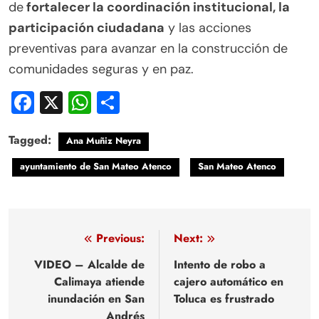
de
fortalecer la coordinación institucional, la
participación ciudadana
y las acciones
preventivas para avanzar en la construcción de
comunidades seguras y en paz.
Facebook
X
WhatsApp
Compartir
Tagged:
Ana Muñiz Neyra
ayuntamiento de San Mateo Atenco
San Mateo Atenco
Navegación
Previous:
Next:
de
VIDEO – Alcalde de
Intento de robo a
Calimaya atiende
cajero automático en
entradas
inundación en San
Toluca es frustrado
Andrés