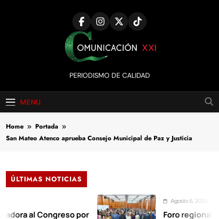
Skip
to
content
Comunicación
PERIODISMO DE CALIDAD
XXI
MENU
Home
Portada
San Mateo Atenco aprueba Consejo Municipal de Paz y Justicia
ÚLTIMAS NOTICIAS
Agosto 6, 2026
al Congreso por
Foro regional exige er