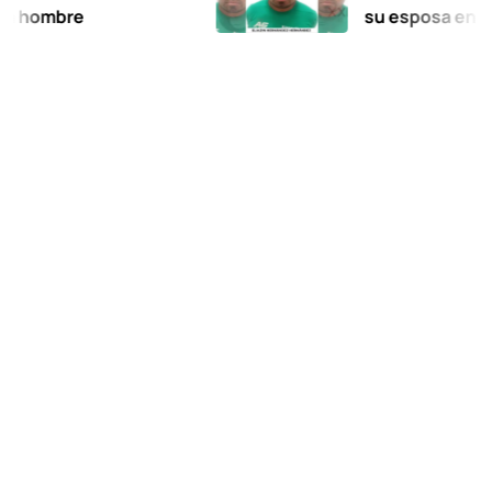
bre
su esposa en Xalatla