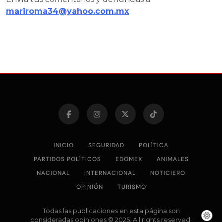
mariroma34@yahoo.com.mx
INICIO
SEGURIDAD
POLÍTICA
PARTIDOS POLÍTICOS
EDOMEX
ANIMALES
NACIONAL
INTERNACIONAL
NOTICIERO
OPINIÓN
TURISMO
Todas las publicaciones en esta página son
consideradas opiniones © 2025. All rights reserved.