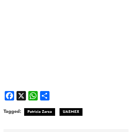
Facebook
X
WhatsApp
Compartir
Tagged:
Patricia Zarza
UAEMEX