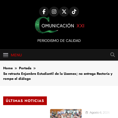
Skip
to
content
Comunicación
PERIODISMO DE CALIDAD
XXI
MENU
Home
Portada
Se retracta Enjambre Estudiantil de la Uaemex; no entrega Rectoría y
rompe el diálogo
ÚLTIMAS NOTICIAS
Agosto 6, 2026