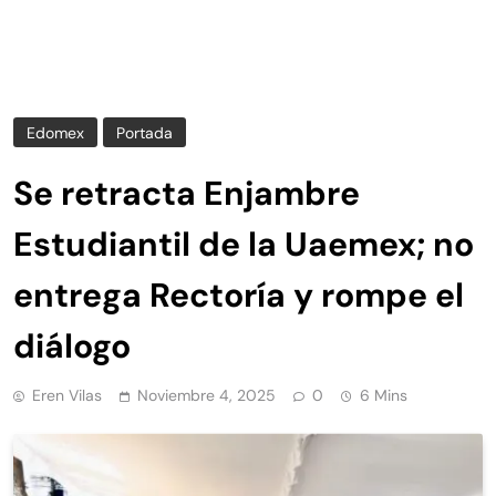
Edomex
Portada
Se retracta Enjambre
Estudiantil de la Uaemex; no
entrega Rectoría y rompe el
diálogo
Eren Vilas
Noviembre 4, 2025
0
6 Mins