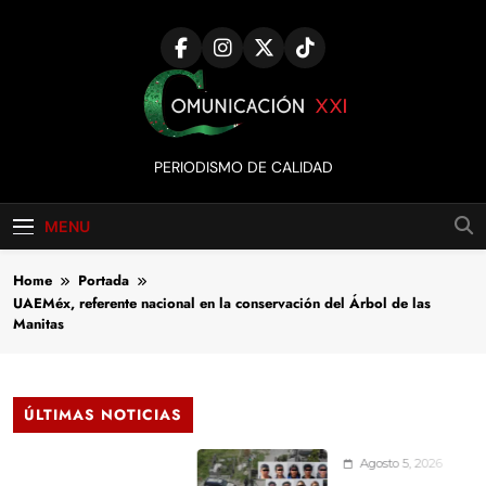
Skip
to
content
Comunicación
PERIODISMO DE CALIDAD
XXI
MENU
Home
Portada
UAEMéx, referente nacional en la conservación del Árbol de las
Manitas
ÚLTIMAS NOTICIAS
Agosto 5, 2026