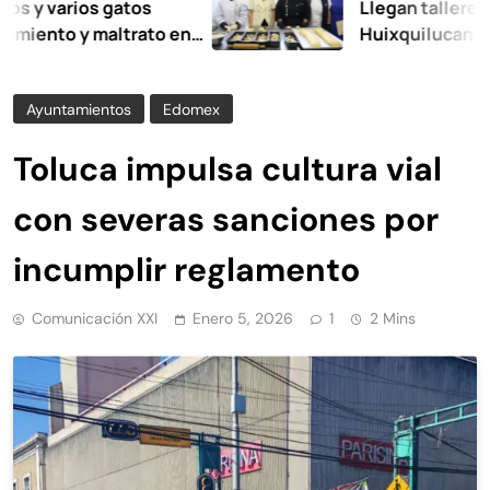
rios gatos
Llegan talleres de aut
 y maltrato en
Huixquilucan
Ayuntamientos
Edomex
Toluca impulsa cultura vial
con severas sanciones por
incumplir reglamento
Comunicación XXI
Enero 5, 2026
1
2 Mins