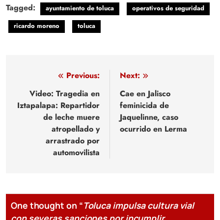
Tagged:
ayuntamiento de toluca
operativos de seguridad
ricardo moreno
toluca
Navegación
Previous:
Next:
de
Video: Tragedia en
Cae en Jalisco
Iztapalapa: Repartidor
feminicida de
entradas
de leche muere
Jaquelinne, caso
atropellado y
ocurrido en Lerma
arrastrado por
automovilista
One thought on “
Toluca impulsa cultura vial
con severas sanciones por incumplir