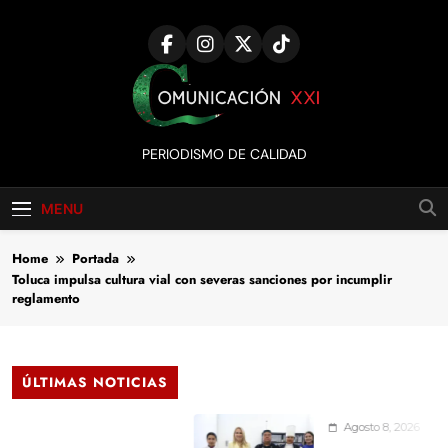
Skip
to
content
Comunicación
PERIODISMO DE CALIDAD
XXI
MENU
Home
Portada
Toluca impulsa cultura vial con severas sanciones por incumplir
reglamento
ÚLTIMAS NOTICIAS
Agosto 8, 2026