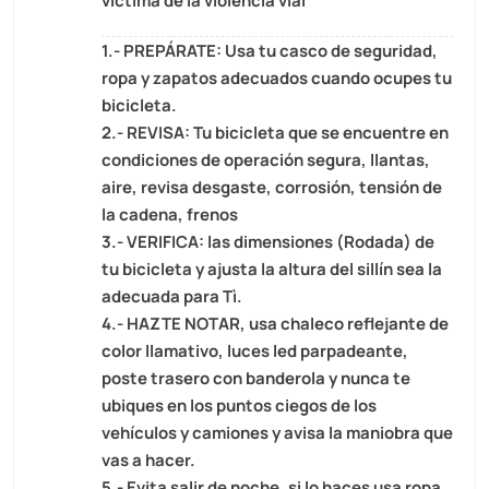
víctima de la violencia vial
1.- PREPÁRATE: Usa tu casco de seguridad,
ropa y zapatos adecuados cuando ocupes tu
bicicleta.
2.- REVISA: Tu bicicleta que se encuentre en
condiciones de operación segura, llantas,
aire, revisa desgaste, corrosión, tensión de
la cadena, frenos
3.- VERIFICA: las dimensiones (Rodada) de
tu bicicleta y ajusta la altura del sillín sea la
adecuada para Tì.
4.- HAZTE NOTAR, usa chaleco reflejante de
color llamativo, luces led parpadeante,
poste trasero con banderola y nunca te
ubiques en los puntos ciegos de los
vehículos y camiones y avisa la maniobra que
vas a hacer.
5.- Evita salir de noche, si lo haces usa ropa