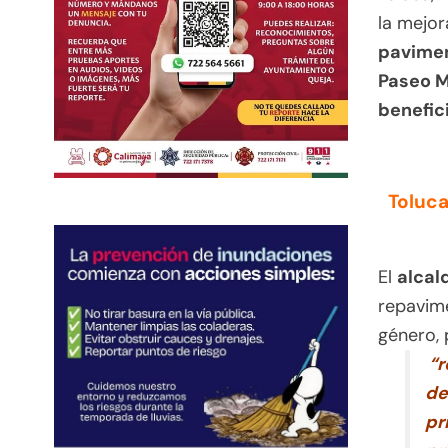
la mejor
pavimen
Paseo M
benefic
Toluca
El
alcal
repavim
género,
“r
de
pr