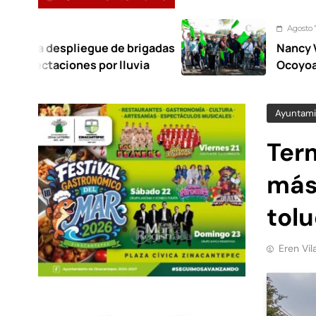
Agosto 7, 2026
egue de brigadas
Nancy Valdez respalda 
s por lluvia
Ocoyoacac tendrá su p
Ayuntami
Ter
más 
tol
Eren Vil