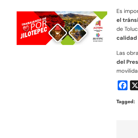
Es impor
el trán
de Toluc
calidad
Las obra
del Pre
movilida
F
Tagged:
Nav