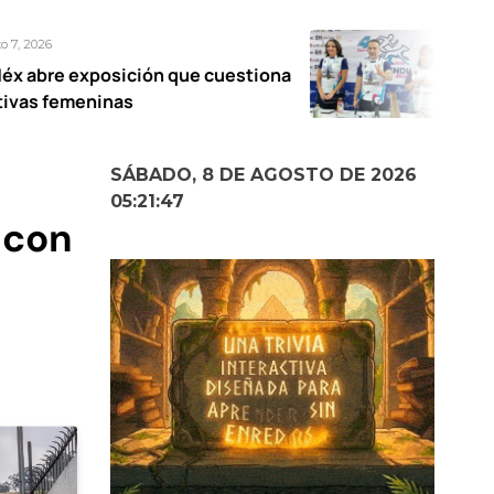
Agosto 7, 2026
ión que cuestiona
Metepec alista la 4ª
s
2026 a favor de los
calle
SÁBADO, 8 DE AGOSTO DE 2026
05:21:48
 con