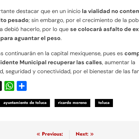
tante destacar que en un inicio
la vialidad no cont
sito pesado
; sin embargo, por el crecimiento de la pob
a debió hacerlo, por lo que
se colocará asfalto de e
 para aguantar el peso
.
s continuarán en la capital mexiquense, pues es
comp
sidente Municipal recuperar las calles
, aumentar la
d, seguridad y conectividad, por el bienestar de las fam
acebook
X
WhatsApp
Compartir
ayuntamiento de toluca
ricardo moreno
toluca
egación
Previous:
Next: