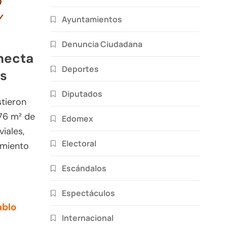
a
y
Ayuntamientos
Denuncia Ciudadana
necta
Deportes
es
Diputados
tieron
 76 m² de
Edomex
viales,
Electoral
zamiento
Escándalos
Espectáculos
ablo
Internacional