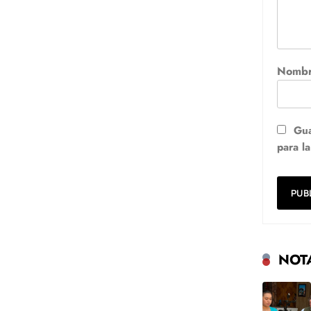
Nomb
Gua
para l
NOT