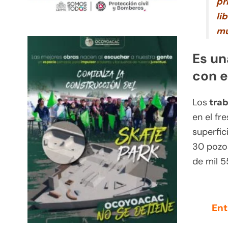
pr
li
mu
Es un
con e
Los
trab
en el fr
superfic
30 pozos
de mil 5
Ent