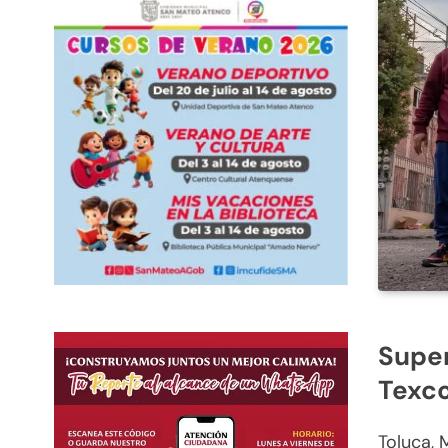
Super
Texco
Toluca, 