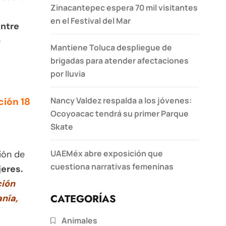
Zinacantepec espera 70 mil visitantes
en el Festival del Mar
entre
e
Mantiene Toluca despliegue de
brigadas para atender afectaciones
por lluvia
Nancy Valdez respalda a los jóvenes:
ción 18
Ocoyoacac tendrá su primer Parque
Skate
UAEMéx abre exposición que
ión de
cuestiona narrativas femeninas
jeres.
ción
CATEGORÍAS
nía,
Animales