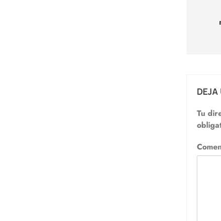
de
entr
DEJA
Tu dir
obliga
Comen