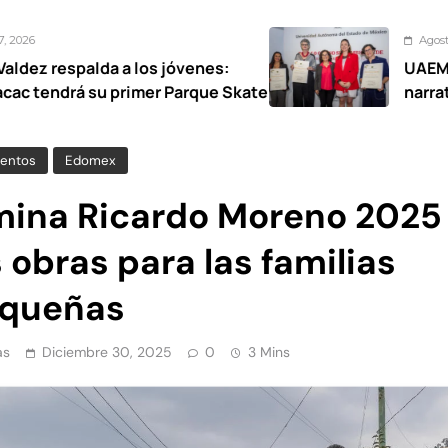
Agosto 7, 2026
a los jóvenes:
UAEMéx abre exposic
rimer Parque Skate
narrativas femenina
entos
Edomex
mina Ricardo Moreno 2025
obras para las familias
uqueñas
as
Diciembre 30, 2025
0
3 Mins