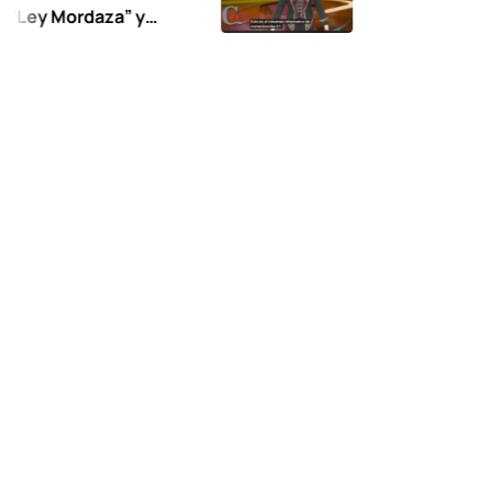
ordaza” y
expresión