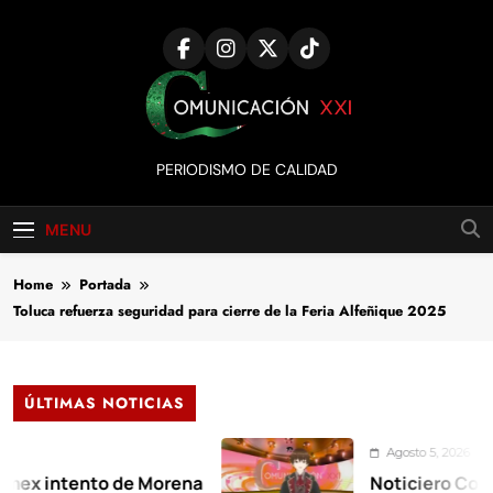
Skip
to
content
Comunicación
PERIODISMO DE CALIDAD
XXI
MENU
Home
Portada
Toluca refuerza seguridad para cierre de la Feria Alfeñique 2025
ÚLTIMAS NOTICIAS
Agosto 5, 2026
tento de Morena
Noticiero Comunicaci