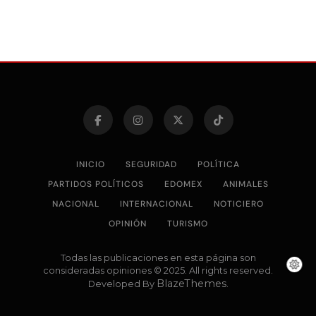
INICIO
SEGURIDAD
POLÍTICA
PARTIDOS POLÍTICOS
EDOMEX
ANIMALES
NACIONAL
INTERNACIONAL
NOTICIERO
OPINIÓN
TURISMO
Todas las publicaciones en esta página son
consideradas opiniones © 2025. All rights reserved.
BlazeThemes
Developed By
.