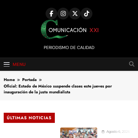
Skip
to
content
Comunicación
PERIODISMO DE CALIDAD
XXI
MENU
Home
Portada
Oficial: Estado de México suspende clases este jueves por
inauguración de la justa mundialista
ÚLTIMAS NOTICIAS
Agosto 6, 2026