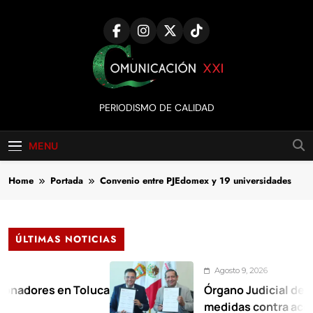
Skip
to
content
Comunicación
PERIODISMO DE CALIDAD
XXI
MENU
Home
Portada
Convenio entre PJEdomex y 19 universidades
ÚLTIMAS NOTICIAS
Agosto 9, 2026
es en Toluca
Órgano Judicial del PJEdom
medidas contra acoso sexua