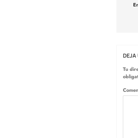
de
E
entr
DEJA
Tu dir
obliga
Comen