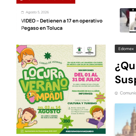
5, 2026
Agost
 Detienen a 17 en operativo
Detie
 en Toluca
otro 
hace 
Edomex
¿Qu
Sus
Comunic