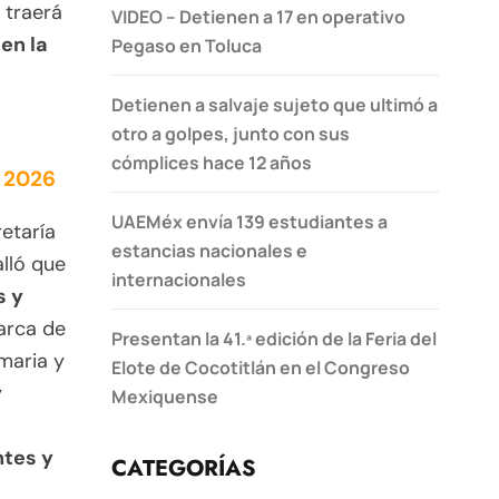
 traerá
VIDEO – Detienen a 17 en operativo
en la
Pegaso en Toluca
Detienen a salvaje sujeto que ultimó a
otro a golpes, junto con sus
cómplices hace 12 años
l 2026
UAEMéx envía 139 estudiantes a
retaría
estancias nacionales e
alló que
internacionales
s y
barca de
Presentan la 41.ª edición de la Feria del
maria y
Elote de Cocotitlán en el Congreso
y
Mexiquense
ntes y
CATEGORÍAS