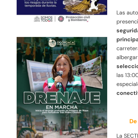
Las auto
presenc
segurid
principa
carreter
albergar
selecci
las 13:0
especial
conecti
De 
La SECTI