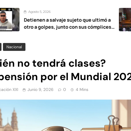
o 5, 2026
Ago
nen a salvaje sujeto que ultimó a
UAE
a golpes, junto con sus cómplices
esta
12 años
Nacional
ién no tendrá clases?
pensión por el Mundial 20
ación XXI
Junio 9, 2026
0
4 Mins