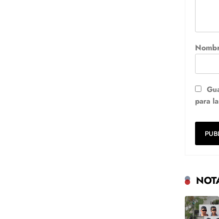
Nomb
Gua
para l
NOT