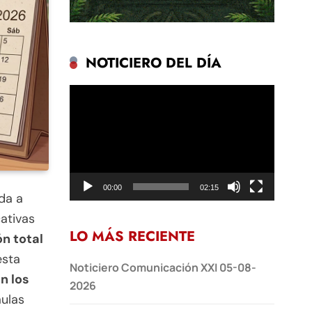
NOTICIERO DEL DÍA
Reproductor
de
vídeo
00:00
02:15
da a
ativas
LO MÁS RECIENTE
n total
esta
Noticiero Comunicación XXI 05-08-
n los
2026
aulas