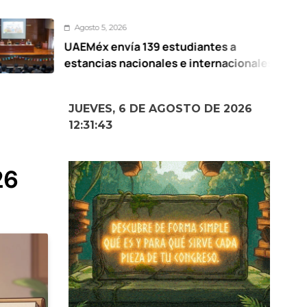
sto 5, 2026
Méx envía 139 estudiantes a
Pr
ncias nacionales e internacionales
El
Me
JUEVES, 6 DE AGOSTO DE 2026
12:31:44
26