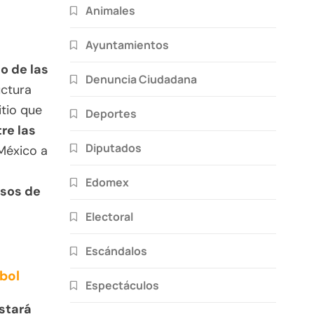
Animales
Ayuntamientos
o de las
Denuncia Ciudadana
uctura
tio que
Deportes
re las
Diputados
México a
Edomex
esos de
Electoral
Escándalos
bol
Espectáculos
stará