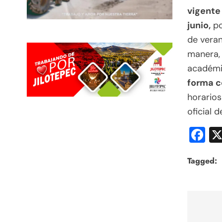
vigente
junio,
po
de veran
manera, 
académi
forma c
horarios
oficial d
F
Tagged:
Nav