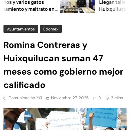
varios gatos
Llegan talleres de a
to y maltrato en
Huixquilucan
Ayuntamientos
Edomex
Romina Contreras y
Huixquilucan suman 47
meses como gobierno mejor
calificado
Comunicación XXI
Noviembre 27, 2025
0
3 Mins