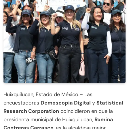
Huixquilucan, Estado de México.– Las
encuestadoras
Demoscopia Digital
y
Statistical
Research Corporation
coincidieron en que la
presidenta municipal de Huixquilucan,
Romina
Contreras Carrasco
, es la alcaldesa mejor