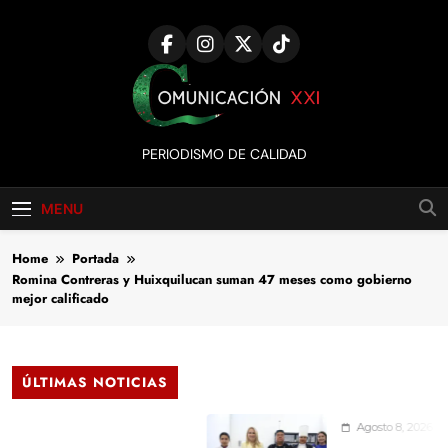
Skip
to
content
Comunicación
PERIODISMO DE CALIDAD
XXI
MENU
Home
Portada
Romina Contreras y Huixquilucan suman 47 meses como gobierno
mejor calificado
ÚLTIMAS NOTICIAS
Agosto 8, 2026