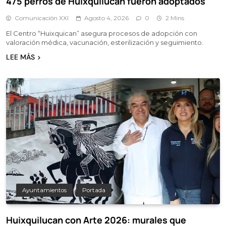
475 perros de Huixquilucan fueron adoptados
Comunicación XXI
Agosto 4, 2026
0
2 Mins
El Centro “Huixquican” asegura procesos de adopción con
valoración médica, vacunación, esterilización y seguimiento.
LEE MÁS
Ayuntamientos
Portada
Huixquilucan con Arte 2026: murales que