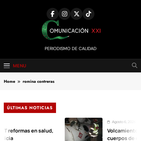
Skip
to
content
Comunicación
PERIODISMO DE CALIDAD
XXI
MENU
Home
romina contreras
ÚLTIMAS NOTICIAS
Agosto 6, 2026
s en salud,
Volcamiento de pipa de g
cuerpos de emergencia 