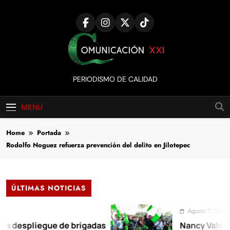
Skip
to
content
Comunicación
PERIODISMO DE CALIDAD
XXI
MENU
Home
Portada
Rodolfo Noguez refuerza prevención del delito en Jilotepec
ÚLTIMAS NOTICIAS
Agosto 7, 2026
liegue de brigadas
Nancy Valdez respal