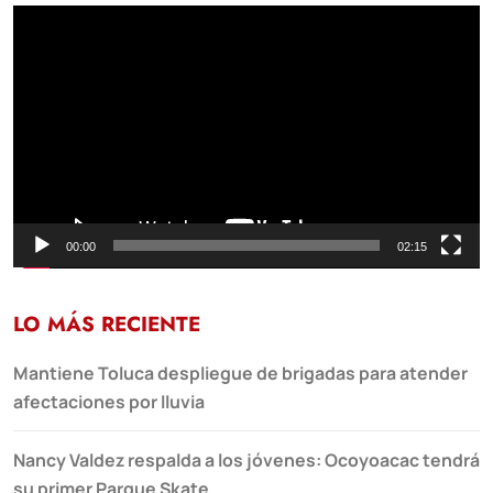
Reproductor
de
vídeo
00:00
02:15
LO MÁS RECIENTE
Mantiene Toluca despliegue de brigadas para atender
afectaciones por lluvia
Nancy Valdez respalda a los jóvenes: Ocoyoacac tendrá
su primer Parque Skate