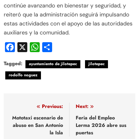
continúe avanzando en bienestar y seguridad, y
reiteró que la administración seguirá impulsando
estas actividades con el apoyo de las autoridades
auxiliares y la comunidad.
Facebook
X
WhatsApp
Compartir
Tagged:
ayuntamiento de jilotepec
jilotepec
rodolfo noguez
Navegación
Previous:
Next:
de
Mototaxi escenario de
Feria del Empleo
abuso en San Antonio
Lerma 2026 abre sus
entradas
la Isla
puertas