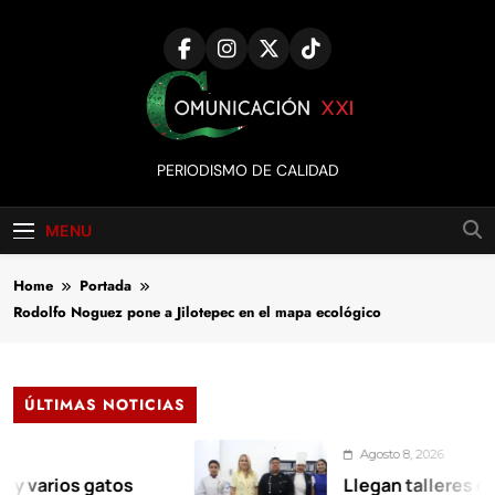
Skip
to
content
Comunicación
PERIODISMO DE CALIDAD
XXI
MENU
Home
Portada
Rodolfo Noguez pone a Jilotepec en el mapa ecológico
ÚLTIMAS NOTICIAS
Agosto 8, 2026
ios gatos
Llegan talleres de auto