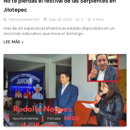
No te pierdas el festival de las Serpientes en
Jilotepec
Comunicación XXI
Julio 23, 2026
0
3 Mins
Más de 40 especies prehistóricas estarán disponibles en un
recorrido educativo que inicia el domingo.
LEE MÁS
Ayuntamientos
Portada