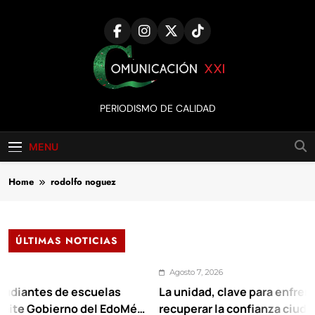
Skip
to
content
Comunicación
PERIODISMO DE CALIDAD
XXI
MENU
Home
rodolfo noguez
ÚLTIMAS NOTICIAS
Agosto 7, 2026
de escuelas
La unidad, clave para enfrentar los reto
erno del EdoMéx
recuperar la confianza ciudadana: