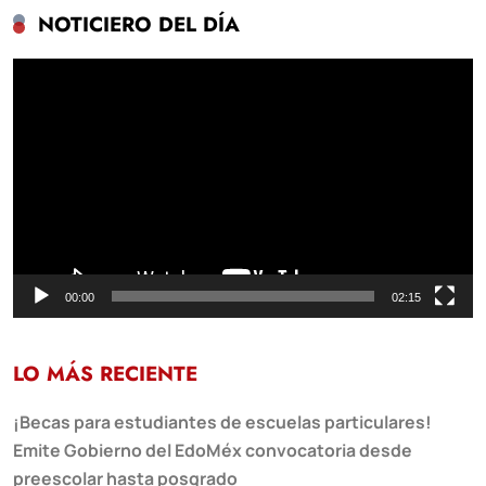
NOTICIERO DEL DÍA
Reproductor
de
vídeo
00:00
02:15
LO MÁS RECIENTE
¡Becas para estudiantes de escuelas particulares!
Emite Gobierno del EdoMéx convocatoria desde
preescolar hasta posgrado