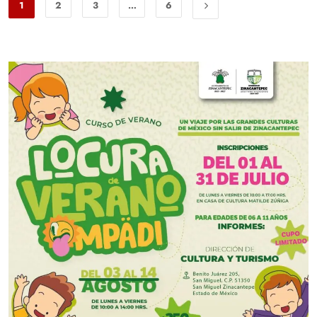
1
2
3
…
6