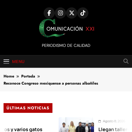
Skip
to
content
Comunicación
PERIODISMO DE CALIDAD
XXI
MENU
Home
Portada
Reconoce Congreso mexiquense a personas albañiles
ÚLTIMAS NOTICIAS
Agosto 8, 2026
arios gatos
Llegan talleres de aut