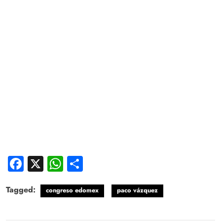
Facebook
X
WhatsApp
Compartir
Tagged:
congreso edomex
paco vázquez