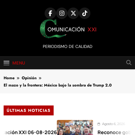
Skip
to
content
Comunicación
PERIODISMO DE CALIDAD
XXI
MENU
Home
Opinión
El mazo y la frontera: México bajo la sombra de Trump 2.0
ÚLTIMAS NOTICIAS
Agosto 6, 2026
 XXI 06-08-2026
Reconoce gobernadora 