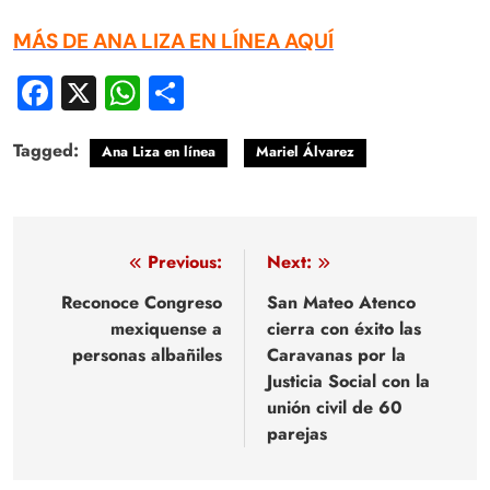
MÁS DE ANA LIZA EN LÍNEA AQUÍ
Facebook
X
WhatsApp
Compartir
Tagged:
Ana Liza en línea
Mariel Álvarez
Navegación
Previous:
Next:
de
Reconoce Congreso
San Mateo Atenco
mexiquense a
cierra con éxito las
entradas
personas albañiles
Caravanas por la
Justicia Social con la
unión civil de 60
parejas