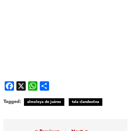
Facebook
X
WhatsApp
Compartir
Tagged:
almoloya de juárez
tala clandestina