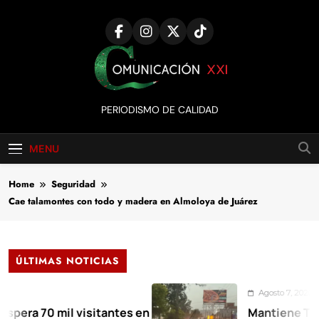
Skip
to
content
Comunicación
PERIODISMO DE CALIDAD
XXI
MENU
Home
Seguridad
Cae talamontes con todo y madera en Almoloya de Juárez
ÚLTIMAS NOTICIAS
Agosto 7, 2026
0 mil visitantes en
Mantiene Toluca des