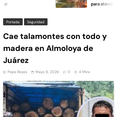
para atender afectac
Portada
Seguridad
Cae talamontes con todo y
madera en Almoloya de
Juárez
Pepe Reyes
Mayo 9, 2026
0
4 Mins