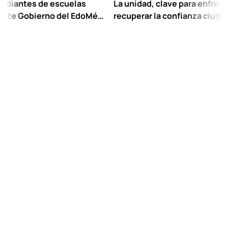
es de escuelas
La unidad, clave para enfrentar los re
obierno del EdoMéx
recuperar la confianza ciudadana:
eescolar hasta
Chuayffet