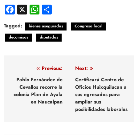
Facebook
X
WhatsApp
Compartir
Tagged:
bienes asegurados
Congreso local
decomisos
diputados
Navegación
Previous:
Next:
de
Pablo Fernández de
Certificará Centro de
Cevallos recorre la
Oficios Huixquilucan a
entradas
colonia Plan de Ayala
sus egresados para
en Naucalpan
ampliar sus
posibilidades laborales