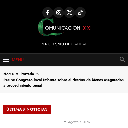
Skip
to
content
Comunicación
PERIODISMO DE CALIDAD
XXI
MENU
Home
Portada
Recibe Congreso local informe sobre el destino de bienes asegurados
a procedimiento penal
ÚLTIMAS NOTICIAS
Agosto 7, 2026