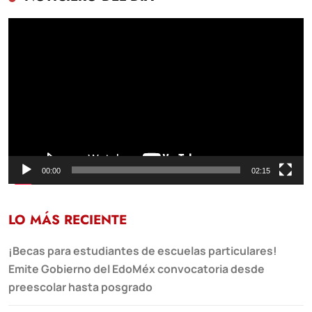
Reproductor
de
vídeo
00:00
02:15
LO MÁS RECIENTE
¡Becas para estudiantes de escuelas particulares!
Emite Gobierno del EdoMéx convocatoria desde
preescolar hasta posgrado