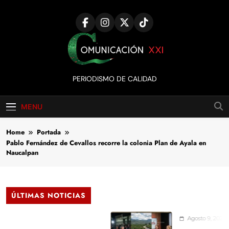
Skip
to
content
Comunicación
PERIODISMO DE CALIDAD
XXI
MENU
Home
Portada
Pablo Fernández de Cevallos recorre la colonia Plan de Ayala en
Naucalpan
ÚLTIMAS NOTICIAS
Agosto 9, 2026