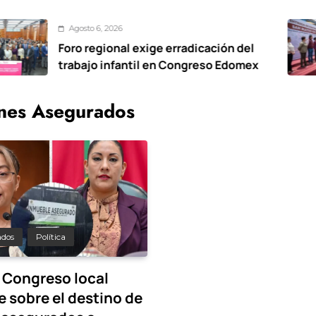
osto 6, 2026
o regional exige erradicación del
D
bajo infantil en Congreso Edomex
vi
Ox
nes Asegurados
ados
Política
 Congreso local
e sobre el destino de