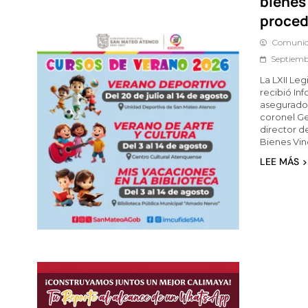
bienes
proced
Comunic
Septiemb
La LXII Le
recibió In
asegurados
coronel Ge
director de
Bienes Vin
LEE MÁS