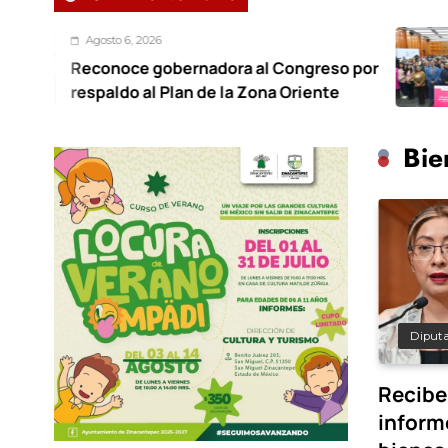
to 6, 2026
Ag
noce gobernadora al Congreso por
For
ldo al Plan de la Zona Oriente
tra
Bie
Diput
Recibe
inform