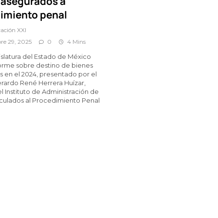
 asegurados a
imiento penal
ación XXI
re 29, 2025
0
4 Mins
gislatura del Estado de México
forme sobre destino de bienes
 en el 2024, presentado por el
rardo René Herrera Huízar,
l Instituto de Administración de
culados al Procedimiento Penal