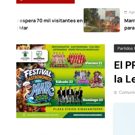
Agosto 7, 2026
0 mil visitantes en
Mantiene Toluca des
para atender afectac
Partidos 
El P
la L
Comunic