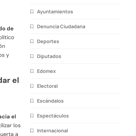
Ayuntamientos
Denuncia Ciudadana
do de
lítico
Deportes
ón
os y
Diputados
Edomex
ar el
Electoral
Escándalos
Espectáculos
cia el
lizar los
Internacional
puerta a