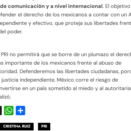
de comunicación y a nivel internacional
. El objetiv
efender el derecho de los mexicanos a contar con un
ndependiente y efectivo, que proteja sus libertades frent
el poder.
l PRI no permitirá que se borre de un plumazo el dere
s importante de los mexicanos frente al abuso de
toridad. Defenderemos las libertades ciudadanas, por
n justicia independiente, México corre el riesgo de
nvertirse en un país sometido al miedo y al autoritari
alizó.
acebook
X
WhatsApp
Compartir
CRISTINA RUIZ
PRI