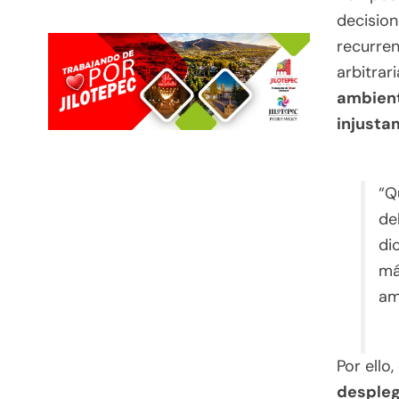
decision
recurre
arbitrar
ambient
injusta
“Q
de
di
má
am
Por ello,
despleg