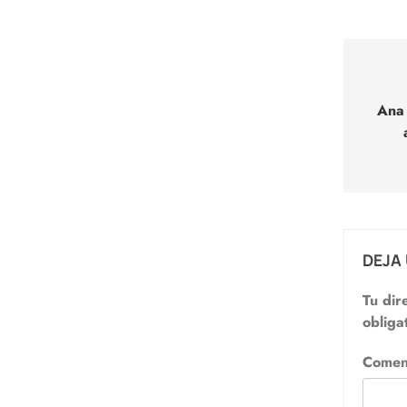
Nav
de
Ana
entr
DEJA
Tu dir
obliga
Comen