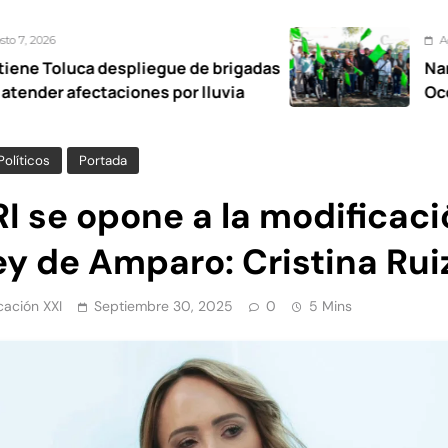
Agosto 7, 2026
pliegue de brigadas
Nancy Valdez respa
iones por lluvia
Ocoyoacac tendrá s
Políticos
Portada
RI se opone a la modificaci
ey de Amparo: Cristina Rui
ación XXI
Septiembre 30, 2025
0
5 Mins