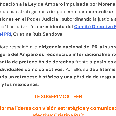
ficación a la Ley de Amparo impulsada por Morena
nta una estrategia más del gobierno para
centralizar 
iones en el Poder Judicial,
subordinando la justicia a
político, advirtió la
presidenta del
Comité Directivo 
l PRI
, Cristina Ruiz Sandoval
.
dora respaldó a la
dirigencia nacional del PRI al sub
figura del Amparo es reconocida internacionalmen
antía de protección de derechos
frente a
posibles 
ndividuales como colectivos.
Por ello, s
u debilitami
caría un retroceso histórico y una pérdida de resgu
s y los mexicanos
.
TE SUGERIMOS LEER
 forma líderes con visión estratégica y comunica
efectiva: Cristina Ruíz