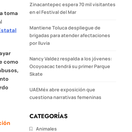
Zinacantepec espera 70 mil visitantes
en el Festival del Mar
la toma
l
Mantiene Toluca despliegue de
Estatal
brigadas para atender afectaciones
por lluvia
rayar
Nancy Valdez respalda a los jóvenes:
te como
Ocoyoacac tendrá su primer Parque
abusos,
Skate
ento
ardo
UAEMéx abre exposición que
cuestiona narrativas femeninas
CATEGORÍAS
ción
Animales