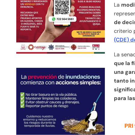
La
modi
represe
de decis
criterio 
(CDE) de
La sena
que la 
una gar
tanto i
signifi
para la
PRI