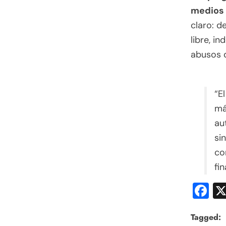
medios 
claro: d
libre, i
abusos d
“E
má
au
si
co
fin
F
Tagged: