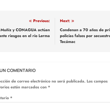
egación
Previous:
Next:
 Muñiz y CONAGUA actúan
Condenan a 70 años de pri
ante riesgos en el río Lerma
policías falsos por secuestr
adas
Tecámac
 UN COMENTARIO
ección de correo electrónico no será publicada.
Los campos
torios están marcados con
*
tario
*