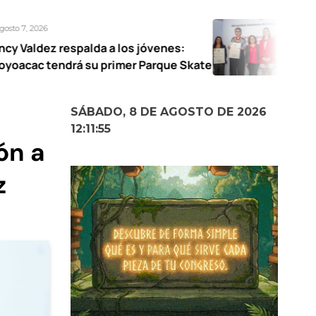
Agosto 7, 2026
lda a los jóvenes:
UAEMéx abre expo
u primer Parque Skate
narrativas femen
SÁBADO, 8 DE AGOSTO DE 2026
12:11:56
ón a
z