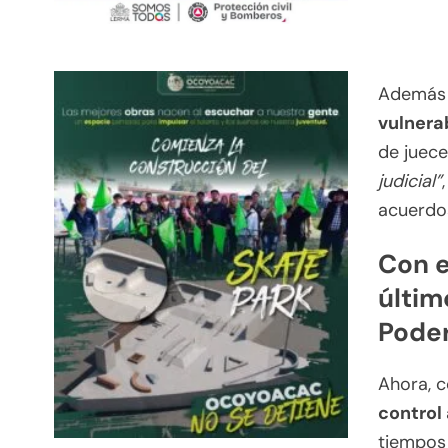
Además 
vulnera
de juece
judicial”
acuerdo
Con e
últim
Poder
Ahora, c
control
tiempos 