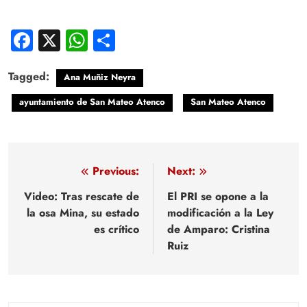
Facebook
X
WhatsApp
Compartir
Tagged:
Ana Muñiz Neyra
ayuntamiento de San Mateo Atenco
San Mateo Atenco
Navegación
Previous:
Next:
de
Video: Tras rescate de
El PRI se opone a la
la osa Mina, su estado
modificación a la Ley
entradas
es crítico
de Amparo: Cristina
Ruiz