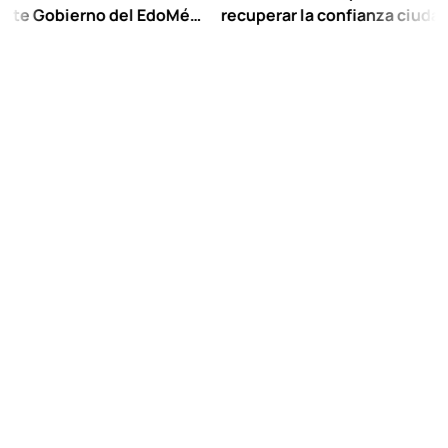
obierno del EdoMéx
recuperar la confianza ciudadana:
eescolar hasta
Chuayffet