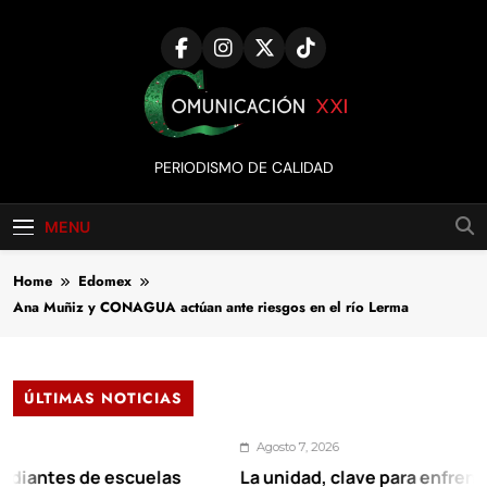
Skip
to
content
Comunicación
PERIODISMO DE CALIDAD
XXI
MENU
Home
Edomex
Ana Muñiz y CONAGUA actúan ante riesgos en el río Lerma
ÚLTIMAS NOTICIAS
Agosto 7, 2026
es de escuelas
La unidad, clave para enfrentar los re