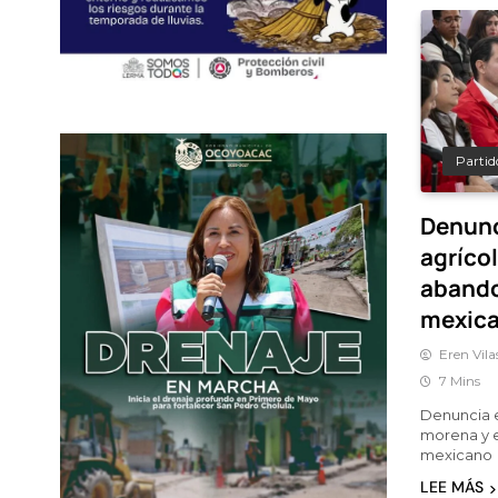
Partido
Denunc
agrícol
abando
mexic
Eren Vila
7 Mins
Denuncia e
morena y 
mexicano
LEE MÁS