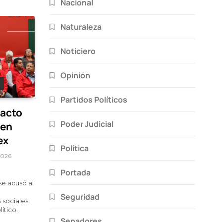
Nacional
Naturaleza
Noticiero
Opinión
Partidos Políticos
pacto
Poder Judicial
men
ex
Política
2026
Portada
se acusó al
Seguridad
 sociales
ítico.
Senadores