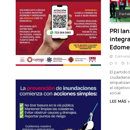
Partido
PRI la
integr
Edome
Comunic
0
3
El partido
ciudadana 
simpatizan
el objetivo
social.
LEE MÁS