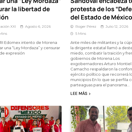
ar una “Ley Mordaza”
Sandoval encabeza 
rar la libertad de
protesta de los “Def
ión
del Estado de México
ación XXI
Agosto 6, 2026
Roger Pérez
Julio 12, 2026
Mins
5 Mins
RI Edomex intento de Morena
Ante miles de militantes y la cúpu
ar una “Ley Mordaza” y censurar
la dirigente estatal llamó a deste
d de expresión
miedo, combatir la traición y fren
gobiernos de Morena Los
exgobernadores Arturo Montiel
Camacho respaldaron la confor
ejército político que recorrerá lo
municipios En lo que se perfila
parteaguas para el panorama…
LEE MÁS