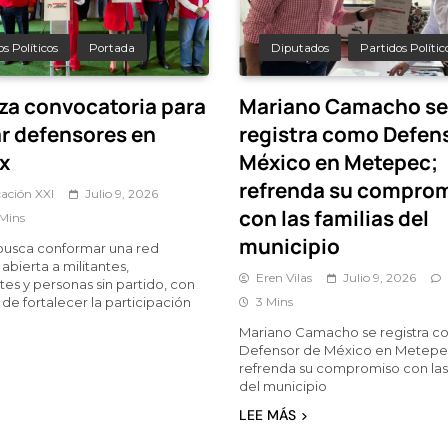
s Políticos
Portada
Diputados
Partidos Polític
nza convocatoria para
Mariano Camacho se
ar defensores en
registra como Defen
x
México en Metepec;
refrenda su compro
ación XXI
Julio 9, 2026
con las familias del
 Mins
municipio
 busca conformar una red
abierta a militantes,
Eren Vilas
Julio 9, 2026
tes y personas sin partido, con
 de fortalecer la participación
3 Mins
Mariano Camacho se registra 
Defensor de México en Metepe
refrenda su compromiso con las 
del municipio
LEE MÁS