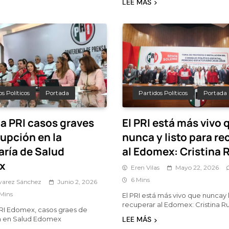
LEE MÁS
s Políticos
Portada
Partidos Políticos
Portada
a PRI casos graves
El PRI está más vivo 
rupción en la
nunca y listo para re
aría de Salud
al Edomex: Cristina 
x
Eren Vilas
Mayo 22, 2026
6 Mins
lvarez Sánchez
Junio 2, 2026
 Mins
El PRI está más vivo que nuncay l
recuperar al Edomex: Cristina Ru
RI Edomex, casos graes de
n en Salud Edomex
LEE MÁS