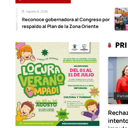
6, 2026
Agost
ce gobernadora al Congreso por
Foro 
o al Plan de la Zona Oriente
traba
PRI
Partido
Rechaz
intent