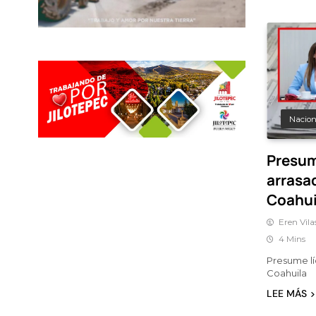
Nacion
Presume
arrasad
Coahui
Eren Vila
4 Mins
Presume líd
Coahuila
LEE MÁS