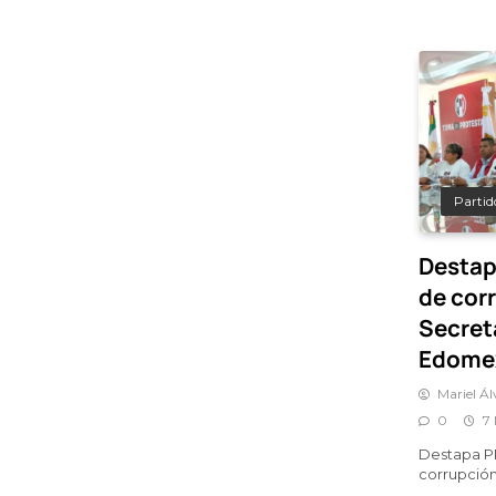
Partido
Destap
de cor
Secret
Edome
Mariel Á
0
7
Destapa P
corrupció