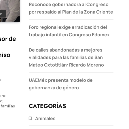
Reconoce gobernadora al Congreso
por respaldo al Plan de la Zona Oriente
os
Foro regional exige erradicación del
trabajo infantil en Congreso Edomex
sor de
De calles abandonadas a mejores
miso
vialidades para las familias de San
Mateo Oxtotitlán: Ricardo Moreno
UAEMéx presenta modelo de
0
gobernanza de género
como
c;
CATEGORÍAS
familias
Animales