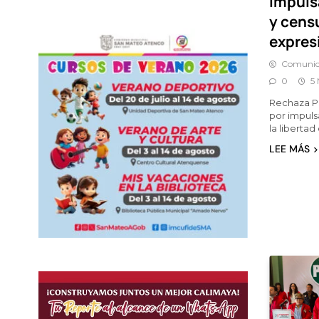
impuls
y censu
expres
Comunic
0
5 
Rechaza P
por impuls
la liberta
LEE MÁS