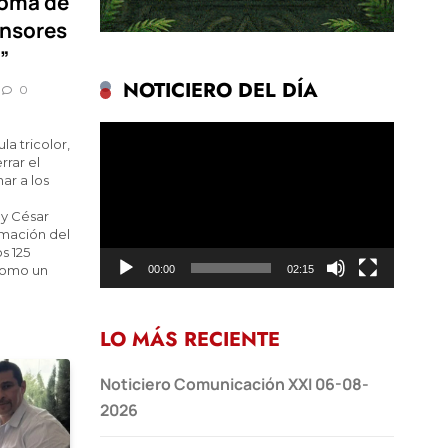
toma de
ensores
”
NOTICIERO DEL DÍA
0
Reproductor
la tricolor,
de
rrar el
vídeo
ar a los
 y César
mación del
s 125
 como un
00:00
02:15
LO MÁS RECIENTE
Noticiero Comunicación XXI 06-08-
2026