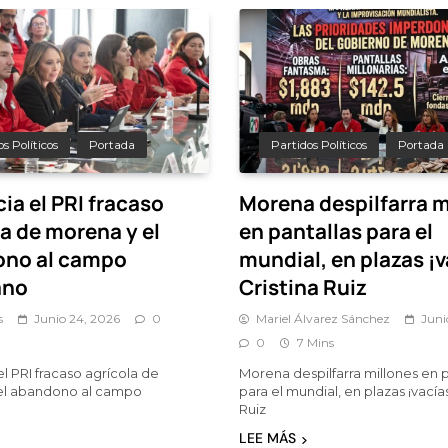
s Políticos
Portada
Partidos Políticos
Portada
ia el PRI fracaso
Morena despilfarra m
a de morena y el
en pantallas para el
no al campo
mundial, en plazas ¡v
ano
Cristina Ruiz
s
Junio 24, 2026
0
Mariel Álvarez Sánchez
Juni
0
7 Mins
l PRI fracaso agrícola de
Morena despilfarra millones en p
el abandono al campo
para el mundial, en plazas ¡vacías
Ruiz
LEE MÁS