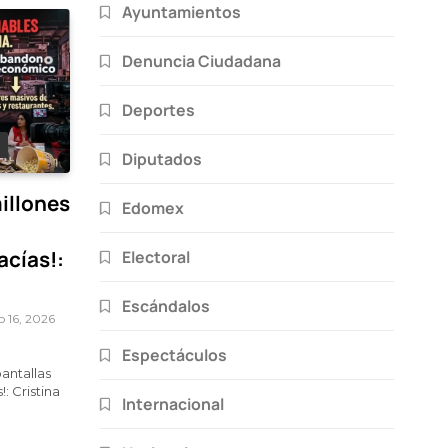
Ayuntamientos
Denuncia Ciudadana
Deportes
Diputados
illones
Edomex
acías!:
Electoral
Escándalos
o 16, 2026
Espectáculos
antallas
!: Cristina
Internacional