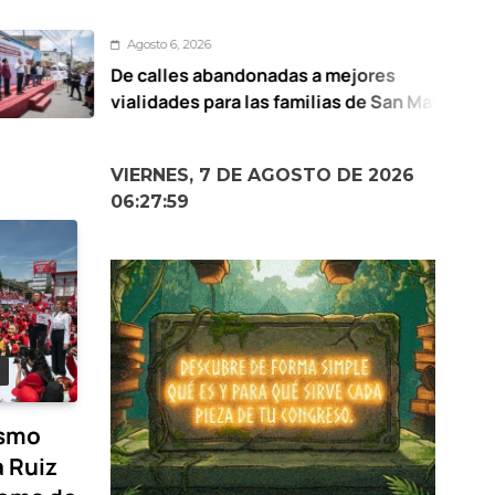
sto 6, 2026
calles abandonadas a mejores
UA
idades para las familias de San Mateo
de
otitlán: Ricardo Moreno
VIERNES, 7 DE AGOSTO DE 2026
06:28:00
ismo
 Ruiz