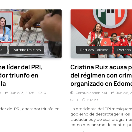
al
Partidos Políticos
Partidos Políticos
Portada
 líder del PRI,
Cristina Ruiz acusa 
or triunfo en
del régimen con cri
la
organizado en Edom
s
Junio 13, 2026
0
Comunicación XXI
Junio 5, 
0
5 Mins
er del PRI, arrasador triunfo en
La presidenta del PRI mexiquen
gobierno de desproteger a los
ciudadanos y de usar programas
como mecanismo de control pol