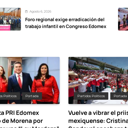
o 6, 2026
Ago
regional exige erradicación del
De 
jo infantil en Congreso Edomex
vial
Oxt
s Políticos
Portada
Partidos Políticos
Portada
a PRI Edomex
Vuelve a vibrar el pri
o de Morena por
mexiquense: Cristina