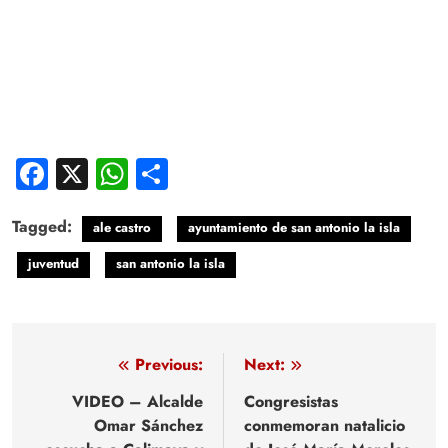
Facebook
X
WhatsApp
Compartir
Tagged:
ale castro
ayuntamiento de san antonio la isla
juventud
san antonio la isla
Navegación
Previous:
Next:
de
VIDEO – Alcalde
Congresistas
Omar Sánchez
conmemoran natalicio
entradas