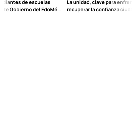
s de escuelas
La unidad, clave para enfrentar los ret
bierno del EdoMéx
recuperar la confianza ciudadana:
escolar hasta
Chuayffet