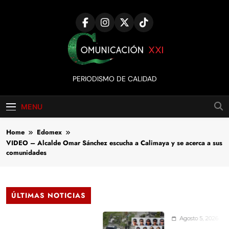
Skip
to
content
Comunicación
PERIODISMO DE CALIDAD
XXI
MENU
Home
Edomex
VIDEO – Alcalde Omar Sánchez escucha a Calimaya y se acerca a sus
comunidades
ÚLTIMAS NOTICIAS
Agosto 5, 2026