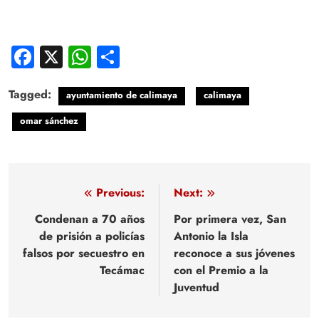
Facebook
X
WhatsApp
Compartir
Tagged:
ayuntamiento de calimaya
calimaya
omar sánchez
Navegación
Previous:
Next:
de
Condenan a 70 años
Por primera vez, San
de prisión a policías
Antonio la Isla
entradas
falsos por secuestro en
reconoce a sus jóvenes
Tecámac
con el Premio a la
Juventud