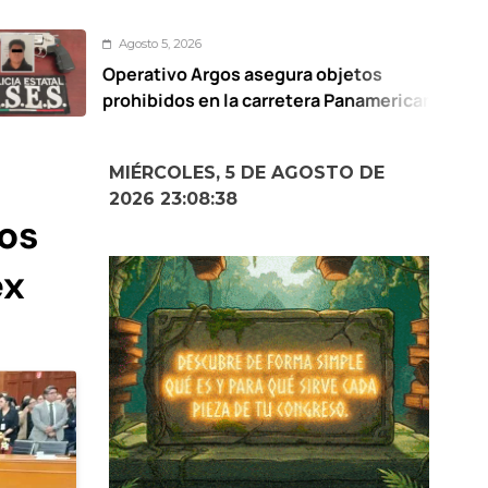
to 5, 2026
A
ativo Argos asegura objetos
No
ibidos en la carretera Panamericana
MIÉRCOLES, 5 DE AGOSTO DE
2026 23:08:40
os
ex