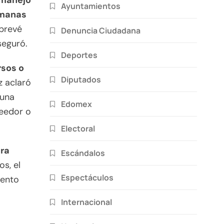
 manejo
Ayuntamientos
semanas
 prevé
Denuncia Ciudadana
seguró.
Deportes
rsos o
Diputados
z aclaró
 una
Edomex
veedor o
Electoral
ara
Escándalos
s, el
Espectáculos
iento
Internacional