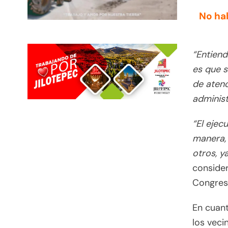
No ha
“Entiend
es que s
de atenc
administ
“El ejec
manera, 
otros, y
consider
Congreso
En cuan
los veci