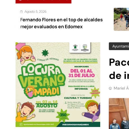
, 2026
Agosto
o Flores en el top de alcaldes
Omar 
valuados en Edomex
en Ca
Ayuntami
Pac
de 
Mariel 