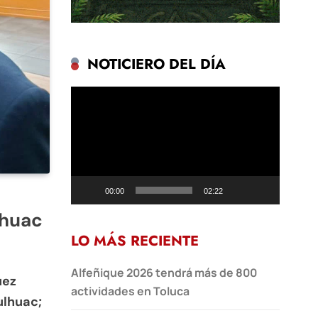
NOTICIERO DEL DÍA
Reproductor
de
vídeo
00:00
02:22
lhuac
LO MÁS RECIENTE
Alfeñique 2026 tendrá más de 800
uez
actividades en Toluca
ulhuac;