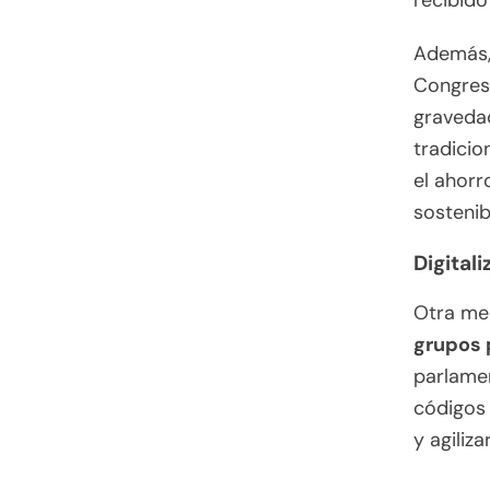
recibido
Además, 
Congreso
graveda
tradicio
el ahorr
sostenib
Digital
Otra me
grupos 
parlamen
códigos 
y agiliz