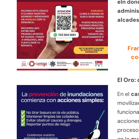
eln don
adminis
alcades
Fra
co
El Oro:
En el
ca
moviliza
funciona
acciones
proceso 