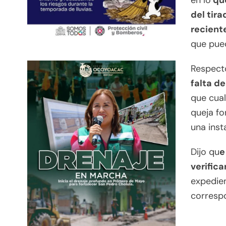
en lo
que
del tir
recient
que pued
Respect
falta de
que cual
queja fo
una insta
Dijo qu
e
verific
expedien
corresp