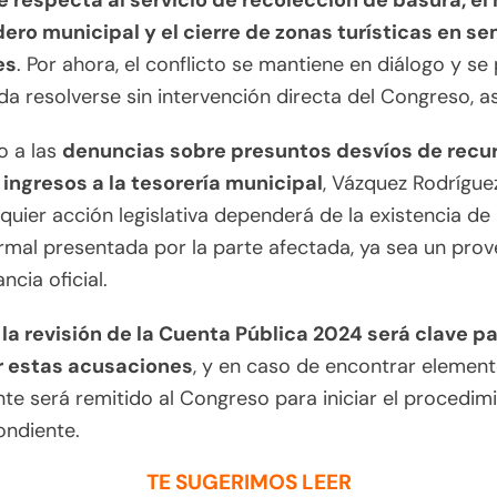
 respecta al servicio de recolección de basura, el
adero municipal y el cierre de zonas turísticas en 
es
. Por ahora, el conflicto se mantiene en diálogo y se
a resolverse sin intervención directa del Congreso, a
o a las
denuncias sobre presuntos desvíos de recu
 ingresos a la tesorería municipal
, Vázquez Rodrígue
quier acción legislativa dependerá de la existencia de
rmal presentada por la parte afectada, ya sea un pro
ncia oficial.
 la revisión de la Cuenta Pública 2024 será clave p
ar estas acusaciones
, y en caso de encontrar elemento
te será remitido al Congreso para iniciar el procedim
ondiente.
TE SUGERIMOS LEER