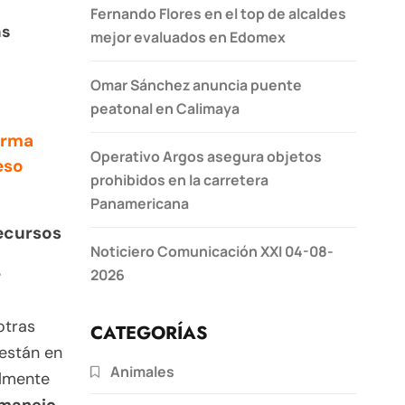
Fernando Flores en el top de alcaldes
as
mejor evaluados en Edomex
Omar Sánchez anuncia puente
peatonal en Calimaya
orma
Operativo Argos asegura objetos
eso
prohibidos en la carretera
Panamericana
recursos
Noticiero Comunicación XXI 04-08-
e
2026
otras
CATEGORÍAS
 están en
Animales
almente