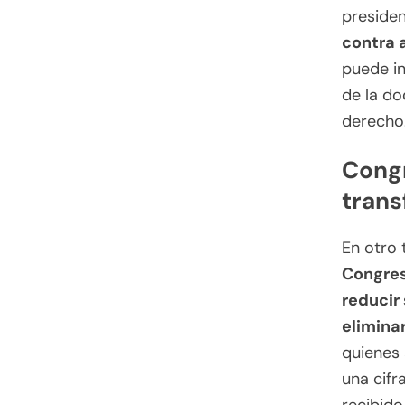
preside
contra 
puede in
de la d
derecho
Congr
trans
En otro 
Congres
reducir
eliminar
quienes 
una cifr