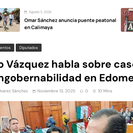
 5, 2026
Agos
Sánchez anuncia puente peatonal
Oper
limaya
proh
entos
Diputados
o Vázquez habla sobre cas
ingobernabilidad en Edom
Álvarez Sánchez
Noviembre 13, 2025
0
10 Mins