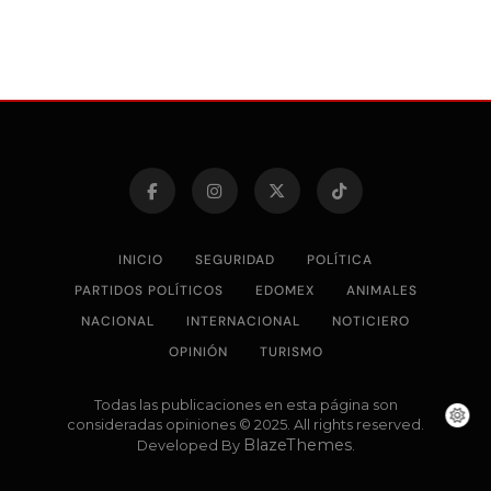
INICIO
SEGURIDAD
POLÍTICA
PARTIDOS POLÍTICOS
EDOMEX
ANIMALES
NACIONAL
INTERNACIONAL
NOTICIERO
OPINIÓN
TURISMO
Todas las publicaciones en esta página son
consideradas opiniones © 2025. All rights reserved.
BlazeThemes
Developed By
.