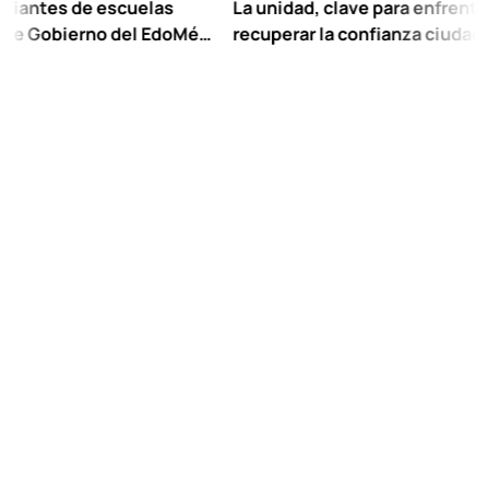
 de escuelas
La unidad, clave para enfrentar los ret
ierno del EdoMéx
recuperar la confianza ciudadana:
escolar hasta
Chuayffet