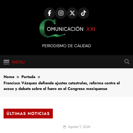
Skip
to
content
Comunicación
PERIODISMO DE CALIDAD
XXI
MENU
Home
Portada
Francisco Vázquez defiende ajustes catastrales, reforma contra el
acoso y debate sobre el fuero en el Congreso mexiquense
ÚLTIMAS NOTICIAS
Agosto 7, 2026