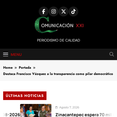
Skip
to
content
Comunicación
PERIODISMO DE CALIDAD
XXI
MENU
Home
Portada
Destaca Francisco Vázquez a la transparencia como pilar democrático
ÚLTIMAS NOTICIAS
Agosto 7, 2026
026
Zinacantepec espera 70 mil visitante