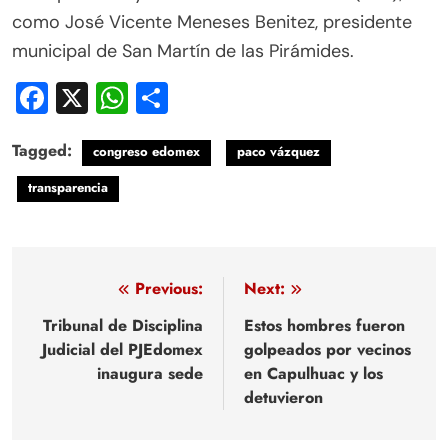
como José Vicente Meneses Benitez, presidente
municipal de San Martín de las Pirámides.
Facebook
X
WhatsApp
Compartir
Tagged:
congreso edomex
paco vázquez
transparencia
Navegación
Previous:
Next:
de
Tribunal de Disciplina
Estos hombres fueron
Judicial del PJEdomex
golpeados por vecinos
entradas
inaugura sede
en Capulhuac y los
detuvieron