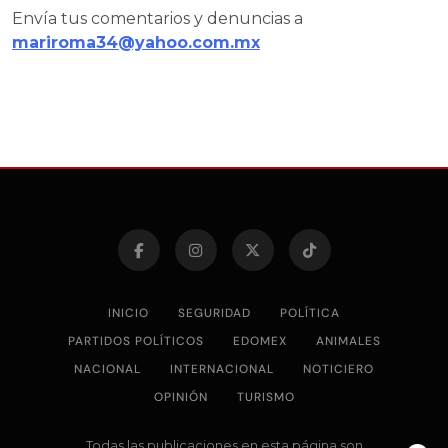
Envía tus comentarios y denuncias a
mariroma34@yahoo.com.mx
INICIO
SEGURIDAD
POLÍTICA
PARTIDOS POLÍTICOS
EDOMEX
ANIMALES
NACIONAL
INTERNACIONAL
NOTICIERO
OPINIÓN
TURISMO
Todas las publicaciones en esta página son