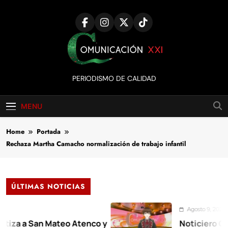
Skip
to
content
Comunicación
PERIODISMO DE CALIDAD
XXI
MENU
Home
Portada
Rechaza Martha Camacho normalización de trabajo infantil
ÚLTIMAS NOTICIAS
Agosto 9, 2026
a San Mateo Atenco y
Noticiero Comunic