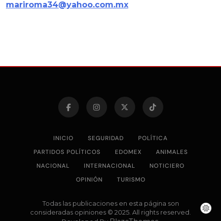
mariroma34@yahoo.com.mx
INICIO
SEGURIDAD
POLÍTICA
PARTIDOS POLÍTICOS
EDOMEX
ANIMALES
NACIONAL
INTERNACIONAL
NOTICIERO
OPINIÓN
TURISMO
Todas las publicaciones en esta página son
consideradas opiniones © 2025. All rights reserved.