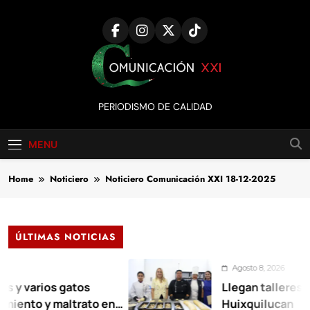
Skip
to
content
Comunicación
PERIODISMO DE CALIDAD
XXI
MENU
Home
Noticiero
Noticiero Comunicación XXI 18-12-2025
ÚLTIMAS NOTICIAS
Agosto 8, 2026
rios gatos
Llegan talleres de auto
 y maltrato en
Huixquilucan