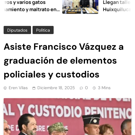
 varios gatos
Llegan talleres de a
nto y maltrato en
Huixquilucan
Diputados
Política
Asiste Francisco Vázquez a
graduación de elementos
policiales y custodios
Eren Vilas
Diciembre 18, 2025
0
3 Mins