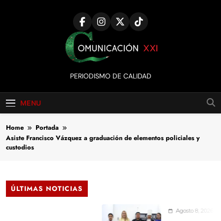
Skip
to
content
Comunicación
PERIODISMO DE CALIDAD
XXI
MENU
Home
Portada
Asiste Francisco Vázquez a graduación de elementos policiales y
custodios
ÚLTIMAS NOTICIAS
Agosto 8, 2026