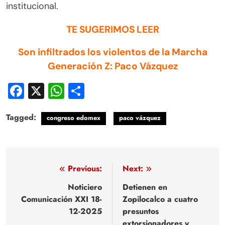
institucional.
TE SUGERIMOS LEER
Son infiltrados los violentos de la Marcha
Generación Z: Paco Vázquez
Facebook
X
WhatsApp
Compartir
Tagged:
congreso edomex
paco vázquez
Navegación
Previous:
Next:
de
Noticiero
Detienen en
Comunicación XXI 18-
Zopilocalco a cuatro
entradas
12-2025
presuntos
extorsionadores y