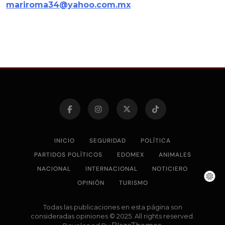
mariroma34@yahoo.com.mx
INICIO
SEGURIDAD
POLÍTICA
PARTIDOS POLÍTICOS
EDOMEX
ANIMALES
NACIONAL
INTERNACIONAL
NOTICIERO
OPINIÓN
TURISMO
Todas las publicaciones en esta página son
consideradas opiniones © 2025. All rights reserved.