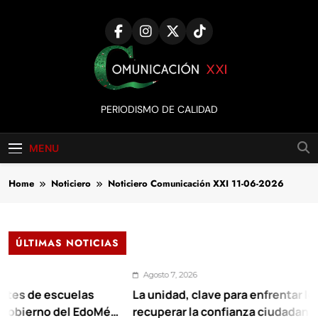
Skip
to
content
Comunicación
PERIODISMO DE CALIDAD
XXI
MENU
Home
Noticiero
Noticiero Comunicación XXI 11-06-2026
ÚLTIMAS NOTICIAS
Agosto 7, 2026
escuelas
La unidad, clave para enfrentar los retos y
o del EdoMéx
recuperar la confianza ciudadana: