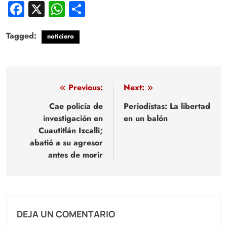
Facebook
X
WhatsApp
Compartir
Tagged:
noticiero
Navegación
Previous:
Next:
de
Cae policía de
Periodistas: La libertad
investigación en
en un balón
entradas
Cuautitlán Izcalli;
abatió a su agresor
antes de morir
DEJA UN COMENTARIO