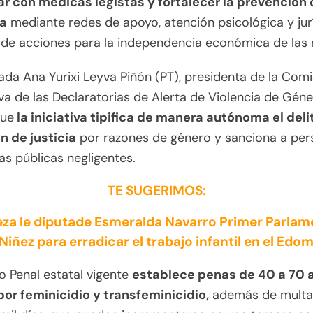
r con médicas legistas y fortalecer la prevención 
ia
mediante redes de apoyo, atención psicológica y jurí
de acciones para la independencia económica de las 
ada Ana Yurixi Leyva Piñón (PT), presidenta de la Comi
iva de las Declaratorias de Alerta de Violencia de Géne
que
la iniciativa tipifica de manera autónoma el deli
n de justicia
por razones de género y sanciona a pe
as públicas negligentes.
TE SUGERIMOS:
za le diputade Esmeralda Navarro Primer Parlam
 Niñez para erradicar el trabajo infantil en el Edo
o Penal estatal vigente
establece penas de 40 a 70 
por feminicidio y transfeminicidio,
además de multa