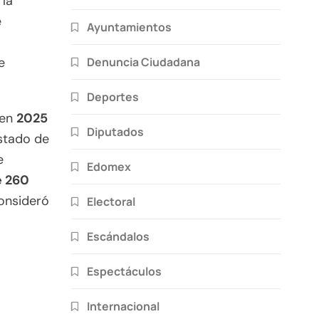
 la
e
Ayuntamientos
Denuncia Ciudadana
e
Deportes
 en
2025
Diputados
Estado de
e
Edomex
e 260
onsideró
Electoral
Escándalos
Espectáculos
Internacional