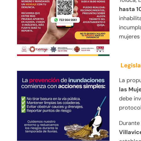
Toluca,
hasta 1
inhabili
incumpla
mujeres
Legisl
La prop
las Muje
debe inv
protocol
Durante 
Villavi