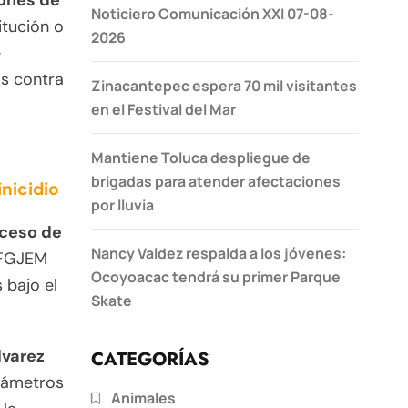
ones de
Noticiero Comunicación XXI 07-08-
itución o
2026
e
os contra
Zinacantepec espera 70 mil visitantes
en el Festival del Mar
Mantiene Toluca despliegue de
brigadas para atender afectaciones
nicidio
por lluvia
cceso de
Nancy Valdez respalda a los jóvenes:
 FGJEM
Ocoyoacac tendrá su primer Parque
 bajo el
Skate
lvarez
CATEGORÍAS
arámetros
Animales