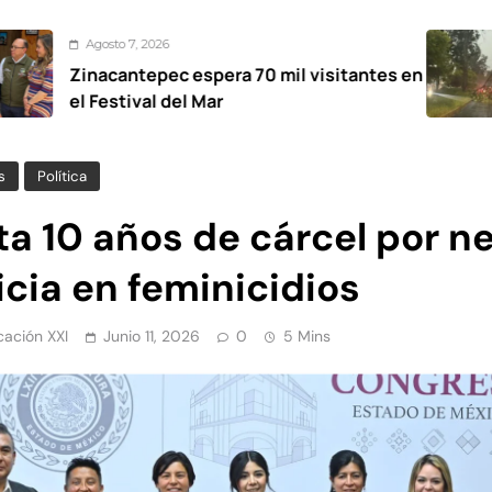
to 7, 2026
Ag
cantepec espera 70 mil visitantes en
Man
stival del Mar
par
s
Política
a 10 años de cárcel por n
icia en feminicidios
ación XXI
Junio 11, 2026
0
5 Mins