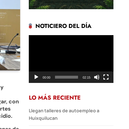
NOTICIERO DEL DÍA
Reproductor
de
vídeo
00:00
02:15
 y
LO MÁS RECIENTE
gar, con
rtes
Llegan talleres de autoempleo a
idio.
Huixquilucan