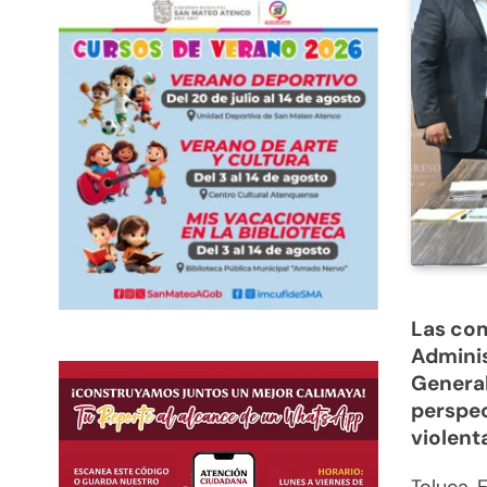
Las com
Adminis
General
perspec
violent