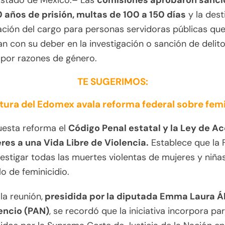
 Estado de México.– Las
comisiones aprobaron sanci
0 años de prisión, multas de 100 a 150 días
y la dest
tación del cargo para personas servidoras públicas qu
n con su deber en la investigación o sanción de delit
 por razones de género.
TE SUGERIMOS:
atura del Edomex avala reforma federal sobre femi
uesta reforma el
Código Penal estatal y la Ley de A
res a una Vida Libre de Violencia.
Establece que la
estigar todas las muertes violentas de mujeres y niñas
o de feminicidio.
la reunión,
presidida por la diputada Emma Laura Á
cencio (PAN)
, se recordó que la iniciativa incorpora p