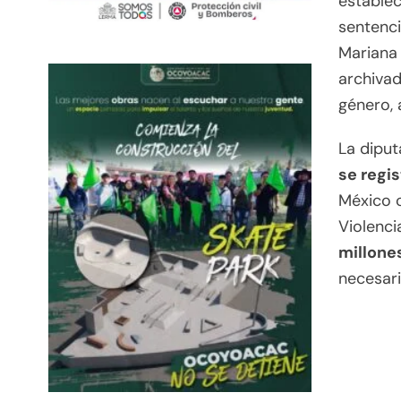
establec
sentenci
Mariana 
archivad
género, 
La diput
se regis
México c
Violenc
millone
necesari