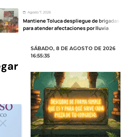
osto 7, 2026
tiene Toluca despliegue de brigadas
N
a atender afectaciones por lluvia
O
SÁBADO, 8 DE AGOSTO DE 2026
16:55:36
egar