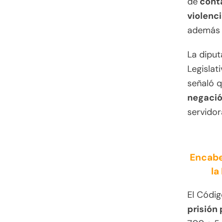
de
conta
violenc
además 
La diput
Legislat
señaló 
negació
servidor
Encabe
la
El Códig
prisión 