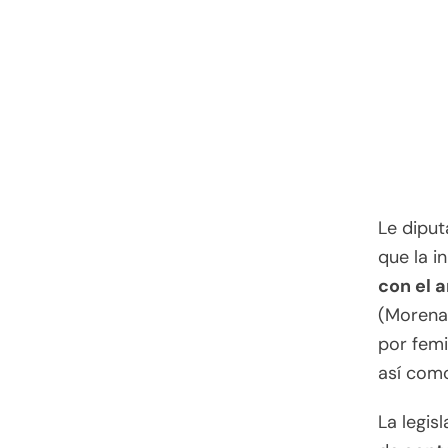
Le dipu
que la in
con el 
(Morena
por femi
así como
La legis