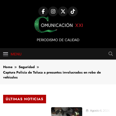
Skip
to
content
Comunicación
PERIODISMO DE CALIDAD
XXI
MENU
Home
Seguridad
Captura Policía de Toluca a presuntos involucrados en robo de
vehículos
ÚLTIMAS NOTICIAS
Agosto 6, 2026