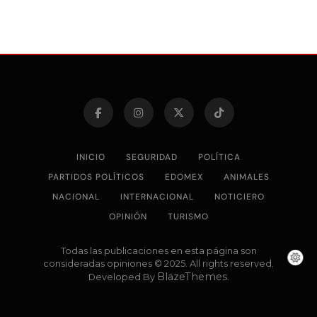
INICIO
SEGURIDAD
POLÍTICA
PARTIDOS POLÍTICOS
EDOMEX
ANIMALES
NACIONAL
INTERNACIONAL
NOTICIERO
OPINIÓN
TURISMO
Todas las publicaciones en esta página son
consideradas opiniones © 2025. All rights reserved.
BlazeThemes
Developed By
.