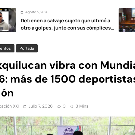
, 2026
Agost
n a salvaje sujeto que ultimó a
UAEMé
golpes, junto con sus cómplices
estan
 años
entos
Portada
xquilucan vibra con Mundia
6: más de 1500 deportista
ión
ación XXI
Julio 7, 2026
0
3 Mins