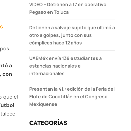
VIDEO – Detienen a 17 en operativo
Pegaso en Toluca
os
Detienen a salvaje sujeto que ultimó a
otro a golpes, junto con sus
cómplices hace 12 años
ipos
UAEMéx envía 139 estudiantes a
ntó a
estancias nacionales e
internacionales
, con
Presentan la 41.ª edición de la Feria del
Elote de Cocotitlán en el Congreso
ó que el
Mexiquense
Futbol
rtalece
CATEGORÍAS