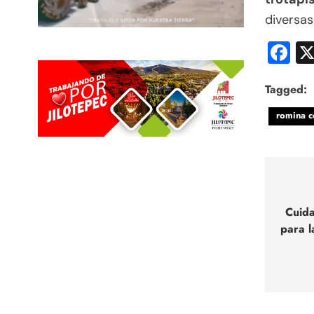
diversas
F
Tagged:
romina c
Nav
de
Cuida
para l
entr