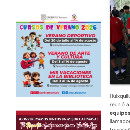
Huixquil
reunió 
equipo
llamado
travesañ