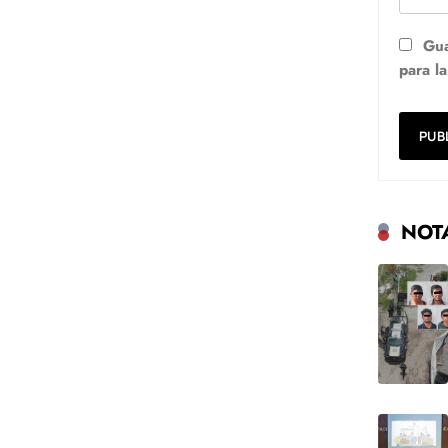
Gua
para l
NOT