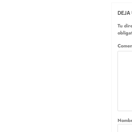
DEJA
Tu dir
obliga
Comen
Nomb