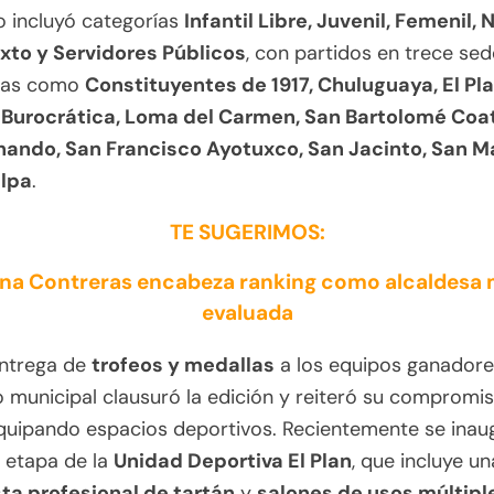
o incluyó categorías
Infantil Libre, Juvenil, Femenil, 
ixto y Servidores Públicos
, con partidos en trece se
vas como
Constituyentes de 1917, Chuluguaya, El Pla
 Burocrática, Loma del Carmen, San Bartolomé Coa
nando, San Francisco Ayotuxco, San Jacinto, San Ma
lpa
.
TE SUGERIMOS:
na Contreras encabeza ranking como alcaldesa 
evaluada
entrega de
trofeos y medallas
a los equipos ganadores
 municipal clausuró la edición y reiteró su compromi
quipando espacios deportivos. Recientemente se inau
 etapa de la
Unidad Deportiva El Plan
, que incluye un
sta profesional de tartán
y
salones de usos múltipl