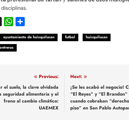
 disciplinas.
acebook
X
WhatsApp
Compartir
ayuntamiento de huixquilucan
futbol
huixquilucan
ontreras
egación
Previous:
Next:
r el suelo, la clave olvidada
¡Se les acabó el negocio! 
a seguridad alimentaria y el
“El Reyes” y “El Brandon”
adas
freno al cambio climático:
cuando cobraban “derecho
UAEMEX
piso” en San Pablo Autopa