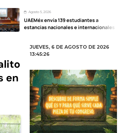
o 5, 2026
Ago
x envía 139 estudiantes a
Pres
cias nacionales e internacionales
Elot
Mex
JUEVES, 6 DE AGOSTO DE 2026
13:45:27
lito
s en