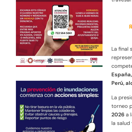
R
La final
represe
compete
España,
Perú, a
La presi
torneo p
2026
a l
la salud