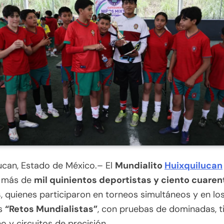
ucan, Estado de México.– El
Mundialito
Huixquilucan
a más de
mil quinientos deportistas y ciento cuaren
s
, quienes participaron en torneos simultáneos y en lo
s
“Retos Mundialistas”
, con pruebas de dominadas, ti
o y circuitos de precisión.