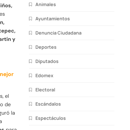
Animales
Niños,
des
Ayuntamientos
n,
tepec,
Denuncia Ciudadana
rtín y
Deportes
Diputados
mejor
Edomex
Electoral
, el
Escándalos
so de
guró la
Espectáculos
a
es
para