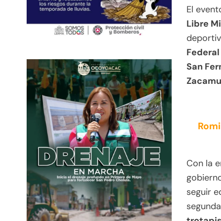
El event
Libre M
deporti
Federal
San Fer
Zacamu
Romi
Con la 
gobierno
seguir e
segunda
trotapi