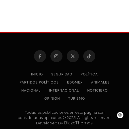
INICIO
SEGURIDAD
POLÍTICA
PARTIDOS POLÍTICOS
EDOMEX
ANIMALES
NACIONAL
INTERNACIONAL
NOTICIERO
OPINIÓN
TURISMO
Todas las publicaciones en esta página son
consideradas opiniones © 2025. All rights reserved.
BlazeThemes
Developed By
.