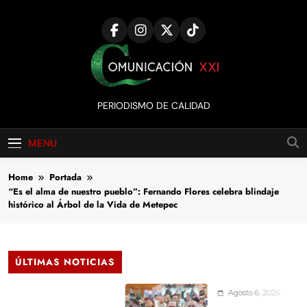
Skip
to
content
Comunicación
PERIODISMO DE CALIDAD
XXI
MENU
Home
Portada
“Es el alma de nuestro pueblo”: Fernando Flores celebra blindaje
histórico al Árbol de la Vida de Metepec
ÚLTIMAS NOTICIAS
Agosto 6, 2026