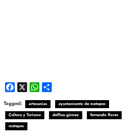
Facebook
X
WhatsApp
Compartir
Tagged:
artesanías
ayuntamiento de metepec
Cultura y Turismo
delfina gómez
fernando flores
metepec