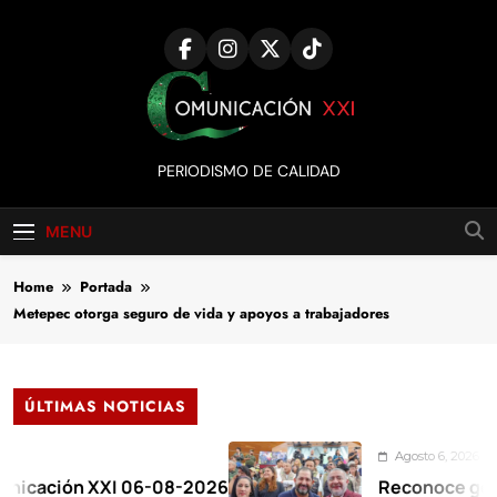
Skip
to
content
Comunicación
PERIODISMO DE CALIDAD
XXI
MENU
Home
Portada
Metepec otorga seguro de vida y apoyos a trabajadores
ÚLTIMAS NOTICIAS
Agosto 6, 2026
ión XXI 06-08-2026
Reconoce gobernador