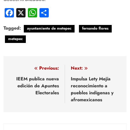
Facebook
X
WhatsApp
Compartir
Tagged:
ayuntamiento de metepec
fernando flores
metepec
Navegación
Previous:
Next:
de
IEEM publica nueva
Impulsa Lety Mejía
edición de Apuntes
reconocimiento a
entradas
Electorales
pueblos indígenas y
afromexicanos