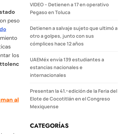
VIDEO – Detienen a 17 en operativo
Estado
Pegaso en Toluca
con peso
Detienen a salvaje sujeto que ultimó a
ido
otro a golpes, junto con sus
imiento
cómplices hace 12 años
ticas
entar los
UAEMéx envía 139 estudiantes a
uttolenc
estancias nacionales e
internacionales
Presentan la 41.ª edición de la Feria del
Elote de Cocotitlán en el Congreso
uman al
Mexiquense
CATEGORÍAS