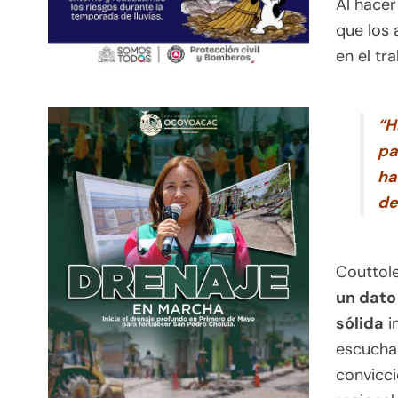
Al hacer
que los 
en el tr
“H
pa
ha
de
Couttol
un dato
sólida
i
escuchan
convicci