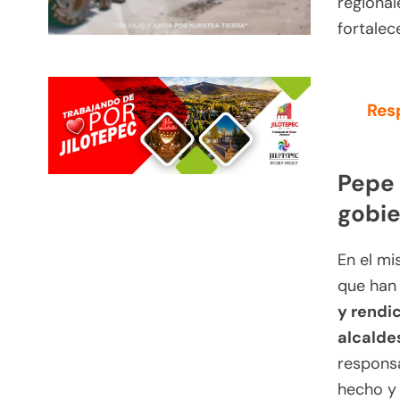
regional
fortalec
Resp
Pepe 
gobie
En el mi
que han
y rendi
alcalde
responsa
hecho y 