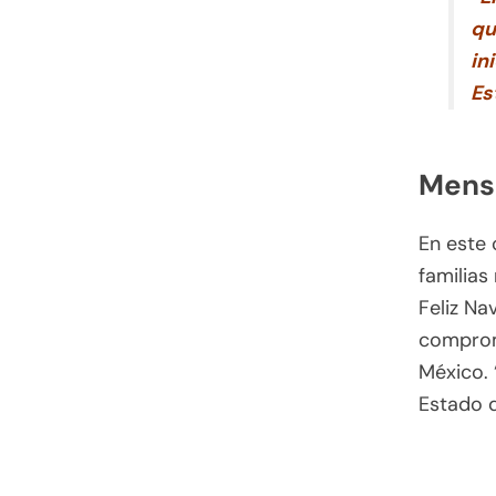
qu
in
Es
Mensa
En este 
familias
Feliz Na
compromi
México. 
Estado d