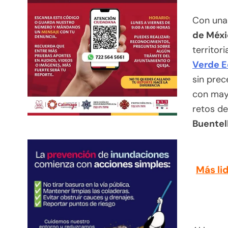
Con un
de Méxi
territor
Verde E
sin prec
con mayo
retos de
Buentel
Más li