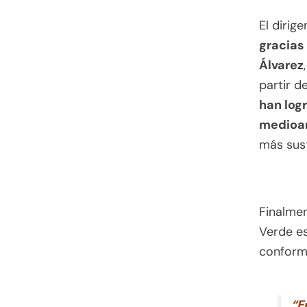
El dirig
gracias
Álvarez
partir d
han log
medioa
más sust
Finalmen
Verde es
conform
“E