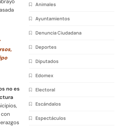
brayó
Animales
basada
Ayuntamientos
Denuncia Ciudadana
y
Deportes
rsos,
ipo
Diputados
Edomex
dos no es
Electoral
uctura
Escándalos
cipios,
 con
Espectáculos
derazgos