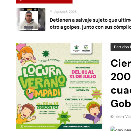
Agosto 5, 2026
Detienen a salvaje sujeto que ultimó a
otro a golpes, junto con sus cómplices
hace 12 años
Partidos 
Cie
200 
cua
Gob
Eren Vil