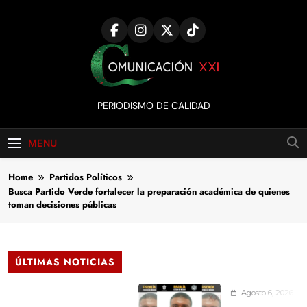
Skip
to
content
Comunicación
PERIODISMO DE CALIDAD
XXI
MENU
Home
Partidos Políticos
Busca Partido Verde fortalecer la preparación académica de quienes
toman decisiones públicas
ÚLTIMAS NOTICIAS
Agosto 6, 2026