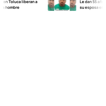
uca liberan a
Le dan 55 años de prisi
re
su esposa en Xalatlac