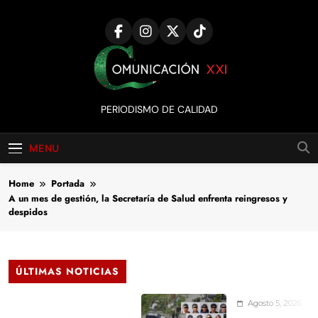
Skip
to
content
Comunicación
PERIODISMO DE CALIDAD
XXI
MENU
Home
Portada
A un mes de gestión, la Secretaría de Salud enfrenta reingresos y
despidos
ÚLTIMAS NOTICIAS
Agosto 5, 2026