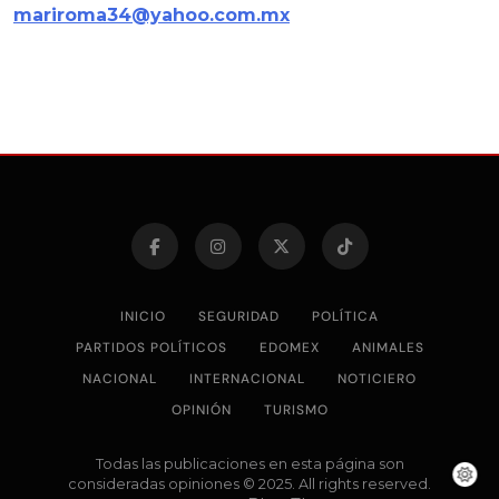
mariroma34@yahoo.com.mx
INICIO
SEGURIDAD
POLÍTICA
PARTIDOS POLÍTICOS
EDOMEX
ANIMALES
NACIONAL
INTERNACIONAL
NOTICIERO
OPINIÓN
TURISMO
Todas las publicaciones en esta página son
consideradas opiniones © 2025. All rights reserved.