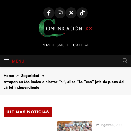
Skip
to
content
Comunicación
PERIODISMO DE CALIDAD
XXI
MENU
Home
Seguridad
Atrapan en Malinalco a Nestor “N”, alias “La Tuna” jefe de plaza del
cártel Independiente
ÚLTIMAS NOTICIAS
Agosto 6, 2026