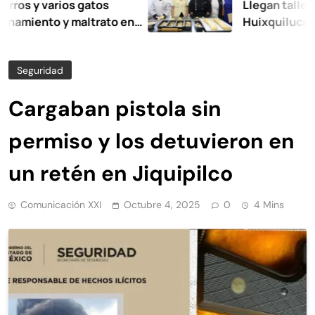
 varios gatos
Llegan talleres de 
nto y maltrato en
Huixquilucan
Seguridad
Cargaban pistola sin
permiso y los detuvieron en
un retén en Jiquipilco
Comunicación XXI
Octubre 4, 2025
0
4 Mins