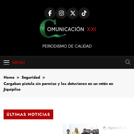
Skip
to
content
Comunicación
PERIODISMO DE CALIDAD
XXI
MENU
Home
Seguridad
Cargaban pistola sin permiso y los detuvieron en un retén en
Jiquipilco
ÚLTIMAS NOTICIAS
Agosto 8, 2026