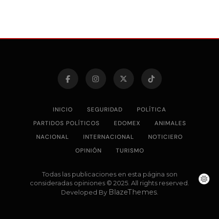
INICIO
SEGURIDAD
POLÍTICA
PARTIDOS POLÍTICOS
EDOMEX
ANIMALES
NACIONAL
INTERNACIONAL
NOTICIERO
OPINIÓN
TURISMO
Todas las publicaciones en esta página son
consideradas opiniones © 2025. All rights reserved.
BlazeThemes
Developed By
.