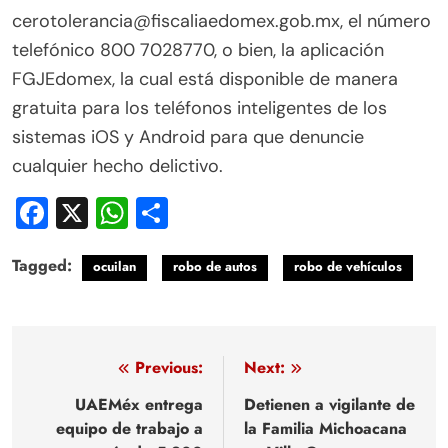
cerotolerancia@fiscaliaedomex.gob.mx, el número
telefónico 800 7028770, o bien, la aplicación
FGJEdomex, la cual está disponible de manera
gratuita para los teléfonos inteligentes de los
sistemas iOS y Android para que denuncie
cualquier hecho delictivo.
Facebook
X
WhatsApp
Compartir
Tagged:
ocuilan
robo de autos
robo de vehículos
Navegación
Previous:
Next:
de
UAEMéx entrega
Detienen a vigilante de
equipo de trabajo a
la Familia Michoacana
entradas