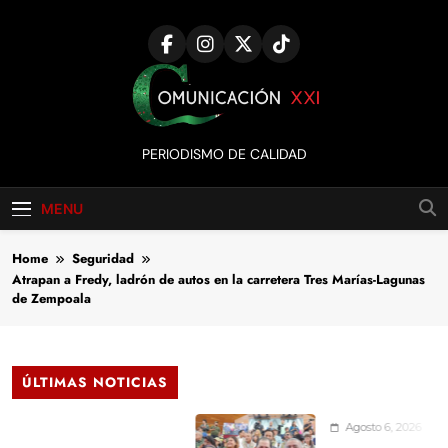
Skip
to
content
Comunicación
PERIODISMO DE CALIDAD
XXI
MENU
Home
Seguridad
Atrapan a Fredy, ladrón de autos en la carretera Tres Marías-Lagunas
de Zempoala
ÚLTIMAS NOTICIAS
Agosto 6, 2026