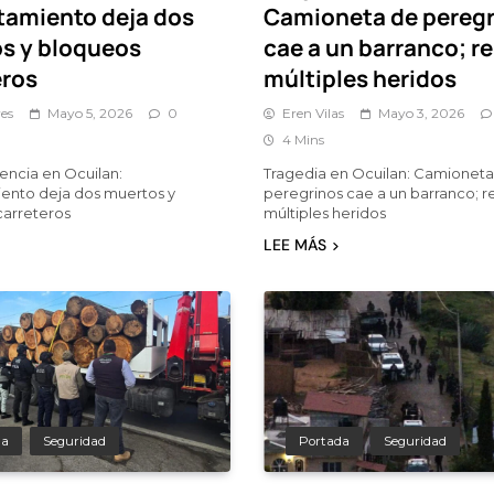
tamiento deja dos
Camioneta de peregr
s y bloqueos
cae a un barranco; r
eros
múltiples heridos
es
Mayo 5, 2026
0
Eren Vilas
Mayo 3, 2026
4 Mins
lencia en Ocuilan:
Tragedia en Ocuilan: Camionet
ento deja dos muertos y
peregrinos cae a un barranco; r
carreteros
múltiples heridos
LEE MÁS
da
Seguridad
Portada
Seguridad