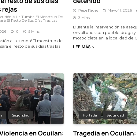
el resto de sus días
detenido
s rejas
Pepe Reyes
Mayo 11, 2026
scusión A La Tumba El Monstruo De
3 Mins
ará El Resto De Sus Días Tras Las
Durante la intervención se aseg
2026
0
5 Mins
envoltorios con posible droga y
motocicleta en la localidad de 
cusión a la tumba! El monstruo de
ará el resto de sus días tras las
LEE MÁS
da
Seguridad
Portada
Seguridad
Violencia en Ocuilan:
Tragedia en Ocuilan: