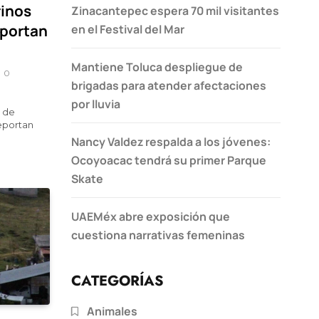
inos
Zinacantepec espera 70 mil visitantes
eportan
en el Festival del Mar
Mantiene Toluca despliegue de
0
brigadas para atender afectaciones
por lluvia
a de
eportan
Nancy Valdez respalda a los jóvenes:
Ocoyoacac tendrá su primer Parque
Skate
UAEMéx abre exposición que
cuestiona narrativas femeninas
CATEGORÍAS
Animales