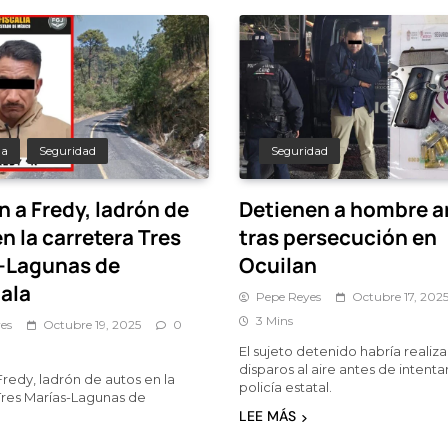
da
Seguridad
Seguridad
 a Fredy, ladrón de
Detienen a hombre 
n la carretera Tres
tras persecución en
-Lagunas de
Ocuilan
ala
Pepe Reyes
Octubre 17, 202
3 Mins
es
Octubre 19, 2025
0
El sujeto detenido habría realiz
disparos al aire antes de intentar
Fredy, ladrón de autos en la
policía estatal.
Tres Marías-Lagunas de
LEE MÁS