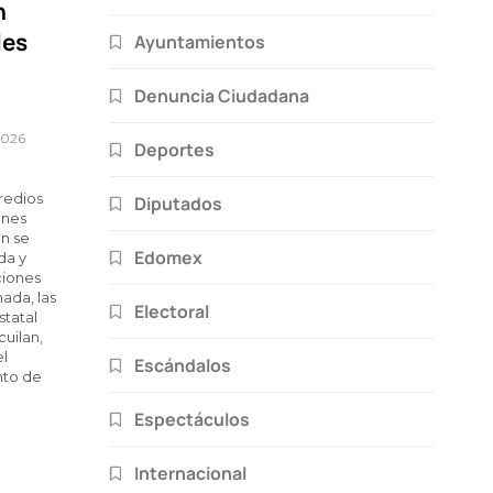
n
les
Ayuntamientos
Denuncia Ciudadana
 2026
Deportes
redios
Diputados
ones
ón se
Edomex
da y
ciones
ada, las
Electoral
statal
uilan,
el
Escándalos
nto de
Espectáculos
Internacional