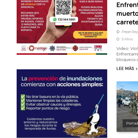
Enfren
muerto
carret
Pepe Rey
5 Mins
Video: Vio
Enfrentami
bloqueos 
LEE MÁS
Porta