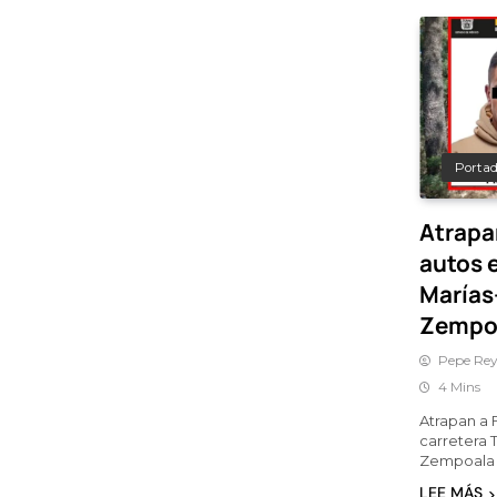
Porta
Atrapan
autos e
Marías
Zempo
Pepe Rey
4 Mins
Atrapan a 
carretera 
Zempoala
LEE MÁS