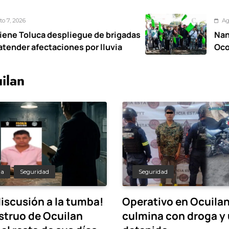
Agosto 7, 2026
espliegue de brigadas
Nancy Valdez res
aciones por lluvia
Ocoyoacac tendrá
ilan
da
Seguridad
Seguridad
discusión a la tumba!
Operativo en Ocuila
struo de Ocuilan
culmina con droga y