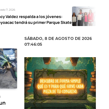
Agosto 7, 2026
palda a los jóvenes:
UAEMéx abre ex
 su primer Parque Skate
narrativas fem
SÁBADO, 8 DE AGOSTO DE 2026
07:46:06
n
 un