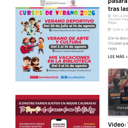
pasará 
tras la
De La Di
Ocuilan Pas
Rejas
Julio 4, 
¡De la dis
Ocuilan pas
rejas
LEE MÁS
Porta
Video: 