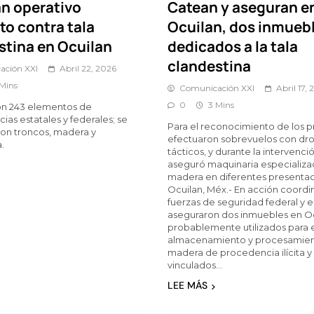
an operativo
Catean y aseguran e
to contra tala
Ocuilan, dos inmueb
stina en Ocuilan
dedicados a la tala
clandestina
ación XXI
Abril 22, 2026
 Mins
Comunicación XXI
Abril 17,
0
3 Mins
on 243 elementos de
as estatales y federales; se
Para el reconocimiento de los p
on troncos, madera y
efectuaron sobrevuelos con dr
.
tácticos, y durante la intervenci
aseguró maquinaria especializa
madera en diferentes presenta
Ocuilan, Méx.- En acción coordin
fuerzas de seguridad federal y e
aseguraron dos inmuebles en Oc
probablemente utilizados para 
almacenamiento y procesamie
madera de procedencia ilícita y
vinculados…
LEE MÁS