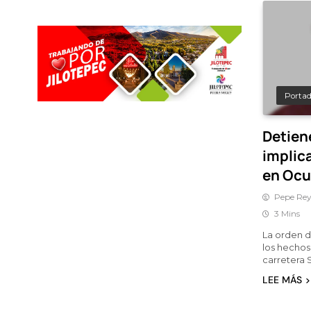
Porta
Detien
implic
en Ocu
Pepe Rey
3 Mins
La orden d
los hechos 
carretera
LEE MÁS