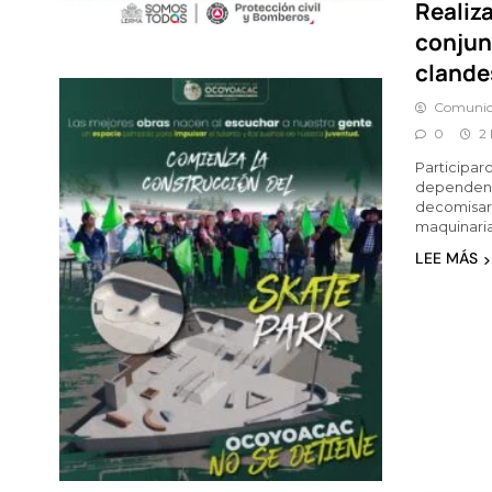
Realiz
conjun
clande
Comunic
0
2
Participar
dependenci
decomisar
maquinaria
LEE MÁS