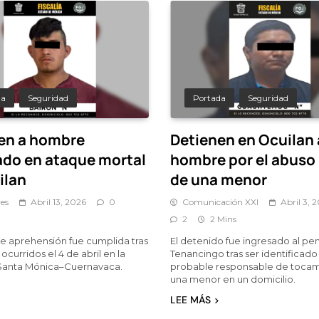
da
Seguridad
Portada
Seguridad
en a hombre
Detienen en Ocuilan 
ado en ataque mortal
hombre por el abuso
ilan
de una menor
es
Abril 13, 2026
0
Comunicación XXI
Abril 3, 
2
2 Mins
e aprehensión fue cumplida tras
El detenido fue ingresado al pe
ocurridos el 4 de abril en la
Tenancingo tras ser identificad
 Santa Mónica–Cuernavaca.
probable responsable de tocam
una menor en un domicilio.
LEE MÁS