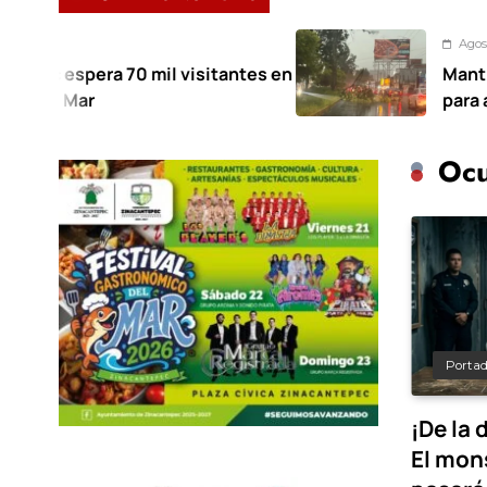
Agosto 7, 2026
 70 mil visitantes en
Mantiene Toluca d
para atender afect
Ocu
Porta
¡De la 
El mon