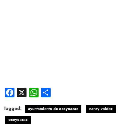
Facebook
X
WhatsApp
Compartir
Tagged:
ayuntamiento de ocoyoacac
nancy valdez
ocoyoacac