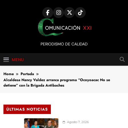
Skip
to
content
Comunicación
PERIODISMO DE CALIDAD
XXI
MENU
Home
Portada
Alcaldesa Nancy Valdez arranca programa “Ocoyoacac No se
detiene” con la Brigada Antibaches
ÚLTIMAS NOTICIAS
Agosto 7, 2026