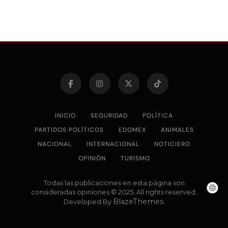
INICIO
SEGURIDAD
POLÍTICA
PARTIDOS POLÍTICOS
EDOMEX
ANIMALES
NACIONAL
INTERNACIONAL
NOTICIERO
OPINIÓN
TURISMO
Todas las publicaciones en esta página son
consideradas opiniones © 2025. All rights reserved.
BlazeThemes
Developed By
.