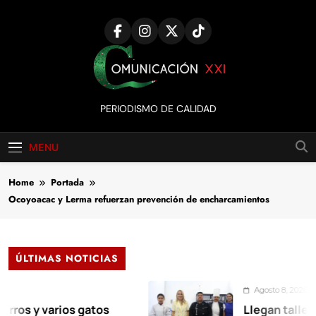
Skip
to
content
Comunicación
PERIODISMO DE CALIDAD
XXI
MENU
Home
Portada
Ocoyoacac y Lerma refuerzan prevención de encharcamientos
ÚLTIMAS NOTICIAS
Agosto 8, 2026
 varios gatos
Llegan talleres de a