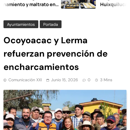
nto y maltrato en
Huixquilucan
Ayuntamientos
Portada
Ocoyoacac y Lerma
refuerzan prevención de
encharcamientos
Comunicación XXI
Junio 15, 2026
0
3 Mins