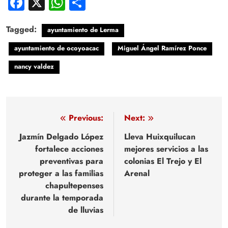
Facebook
X
WhatsApp
Compartir
Tagged:
ayuntamiento de Lerma
ayuntamiento de ocoyoacac
Miguel Ángel Ramírez Ponce
nancy valdez
Navegación
Previous:
Next:
de
Jazmín Delgado López
Lleva Huixquilucan
fortalece acciones
mejores servicios a las
entradas
preventivas para
colonias El Trejo y El
proteger a las familias
Arenal
chapultepenses
durante la temporada
de lluvias