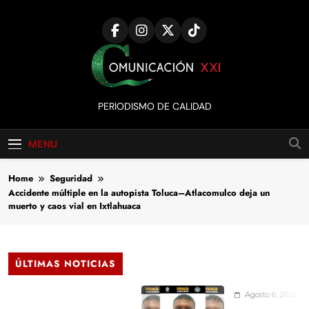
Skip
to
content
Comunicación
PERIODISMO DE CALIDAD
XXI
MENU
Home
Seguridad
Accidente múltiple en la autopista Toluca–Atlacomulco deja un
muerto y caos vial en Ixtlahuaca
ÚLTIMAS NOTICIAS
Agosto 6, 2026