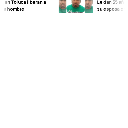
luca liberan a
Le dan 55 años de pris
bre
su esposa en Xalatla