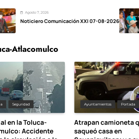
 7, 2026
Agost
iero Comunicación XXI 07-08-2026
Zinac
el Fes
uca-Atlacomulco
da
Seguridad
Ayuntamientos
Portada
al en la Toluca-
Atrapan camioneta 
mulco: Accidente
saqueó casa en