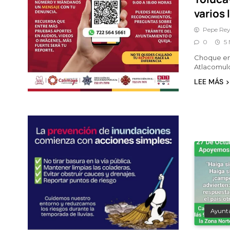
varios
Pepe Rey
0
5 
Choque en 
Atlacomulc
LEE MÁS
Ayunt