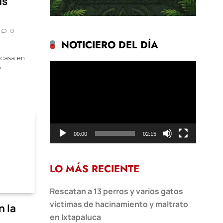
us
0
NOTICIERO DEL DÍA
casa en
Reproductor
s
de
vídeo
00:00
02:15
LO MÁS RECIENTE
Rescatan a 13 perros y varios gatos
víctimas de hacinamiento y maltrato
n la
en Ixtapaluca