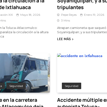
a la circulación a la
Soyaniquilpan; y a s
de Ixtlahuaca
tripulantes
ación XXI
Mayo 18, 2026
Pepe Reyes
Enero 19, 2026
 Mins
3 Mins
en la Toluca-Atlacomulco:
Atrapan camioneta que saqueó 
araliza la circulación a la altura
Soyaniquilpan; y a sus tripulante
aca
LEE MÁS
da
Seguridad
Seguridad
 en la carretera
Accidente múltiple e
-Atlacomulco deja
autopista Toluca–