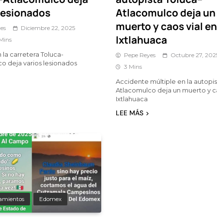
 lesionados
Atlacomulco deja un
muerto y caos vial en
es
Diciembre 22, 2025
Ixtlahuaca
Mins
la carretera Toluca-
Pepe Reyes
Octubre 27, 202
o deja varios lesionados
3 Mins
Accidente múltiple en la autopis
Atlacomulco deja un muerto y ca
Ixtlahuaca
LEE MÁS
amientos
Edomex