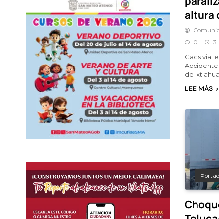
paraliz
altura 
Comunic
0
3
Caos vial 
Accidente p
de Ixtlahu
LEE MÁS
Porta
Choque
Toluca