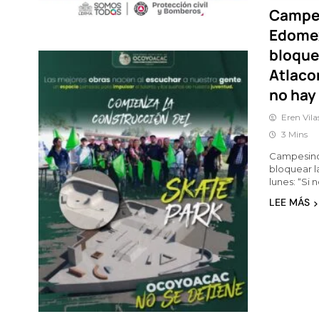
Campes
Edome
bloque
Atlaco
no hay 
Eren Vila
3 Mins
Campesino
bloquear l
lunes: “Si 
LEE MÁS