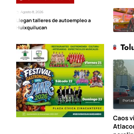
, 2026
Agosto
talleres de autoempleo a
Notic
lucan
Tol
Porta
Caos vi
Atlaco