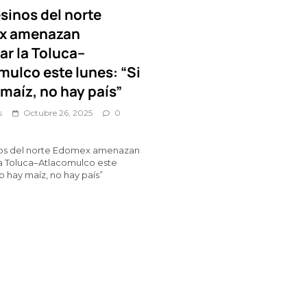
inos del norte
x amenazan
ar la Toluca–
mulco este lunes: “Si
maíz, no hay país”
s
Octubre 26, 2025
0
s del norte Edomex amenazan
a Toluca–Atlacomulco este
no hay maíz, no hay país”