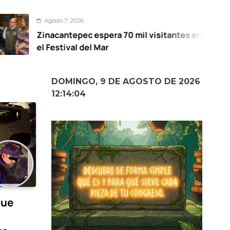
o 7, 2026
Ago
antepec espera 70 mil visitantes en
Mant
tival del Mar
para
DOMINGO, 9 DE AGOSTO DE 2026
12:14:05
que