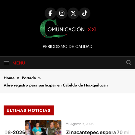
Skip
to
content
Comunicación
PERIODISMO DE CALIDAD
XXI
MENU
Home
Portada
Abre registro para participar en Cabildo de Huixquilucan
ÚLTIMAS NOTICIAS
Agosto 7, 2026
2026
Zinacantepec espera 70 mil visitant