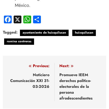
México.
Facebook
X
WhatsApp
Compartir
Tagged:
ayuntamiento de huixquilucan
huixquilucan
romina contreras
Navegación
Previous:
Next:
de
Noticiero
Promueve IEEM
Comunicación XXI 31-
derechos político-
entradas
03-2026
electorales de la
persona
afrodescendientes